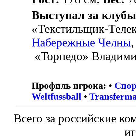
Выступал за клубы
«Текстильщик-Теле
Набережные Челны
«Торпедо» Владими
Профиль игрока:
•
Спор
Weltfussball
•
Transferma
Всего за российские к
и