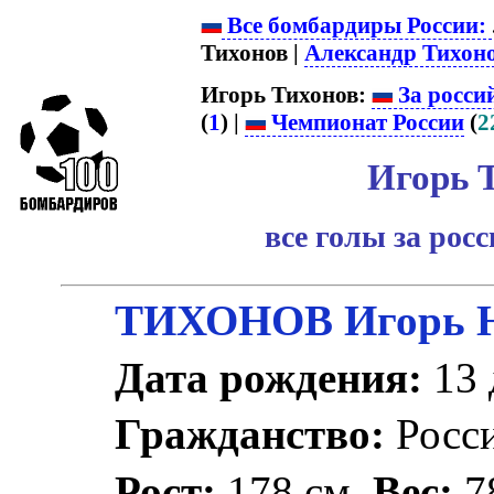
Все бомбардиры России:
Тихонов |
Александр Тихон
Игорь Тихонов:
За росси
(
1
) |
Чемпионат России
(
2
Игорь 
все голы за рос
ТИХОНОВ Игорь Н
Дата рождения:
13 
Гражданство:
Росс
Рост:
178 см.
Вес:
78