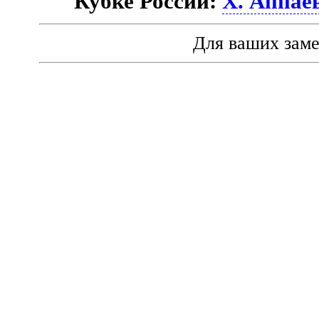
Кубке России:
Х. Аппае
Для ваших зам