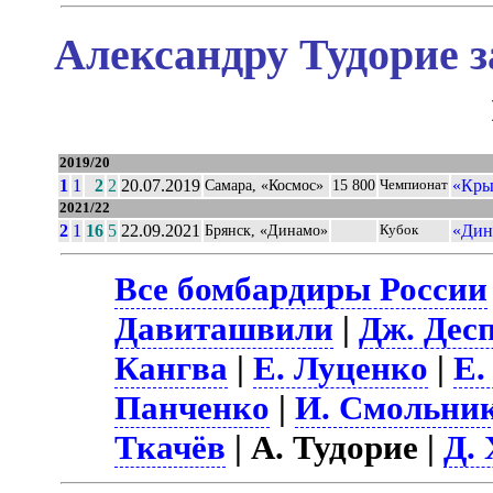
Александру Тудорие з
2019/20
1
1
2
2
20.07.2019
«Кры
Самара, «Космос»
15 800
Чемпионат
2021/22
2
1
16
5
22.09.2021
«Дин
Брянск, «Динамо»
Кубок
Все бомбардиры России
Давиташвили
|
Дж. Дес
Кангва
|
Е. Луценко
|
Е.
Панченко
|
И. Смольни
Ткачёв
| А. Тудорие |
Д.