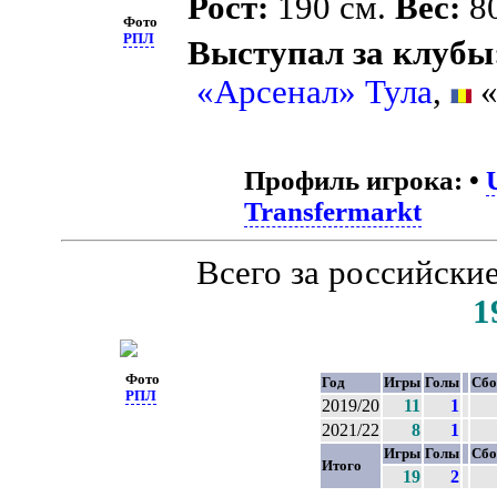
Рост:
190 см.
Вес:
80
Фото
РПЛ
Выступал за клубы
«Арсенал» Тула
,
«
Профиль игрока:
•
Transfermarkt
Всего за российски
1
Фото
Год
Игры
Голы
Сбо
РПЛ
2019/20
11
1
2021/22
8
1
Игры
Голы
Сбо
Итого
19
2