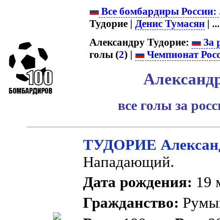
Все бомбардиры России:
Тудорие |
Денис Тумасян
| ...
Александру Тудорие:
За 
голы (
2
) |
Чемпионат Рос
Александр
все голы за рос
ТУДОРИЕ Алексан
Нападающий.
Дата рождения:
19 м
Гражданство:
Румы