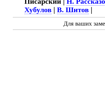
Писарский |
Н. Рассказ
Хубулов
|
В. Шитов
|
Для ваших зам