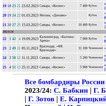
19
18
23
21
23.02.2023
Самара, «Космос»
7 400
Кубок
(
«
20
19
24
22
01.03.2023
Москва, «Динамо»
Кубок
21
20
27
25
15.03.2023
Самара, «Космос»
10 400
Кубок
2
2023/24
«
Калининград, «Балтика-
22
1
42
4
19.09.2023
7 000
Кубок
Арена»
Краснодар, «ФК
23
2
49
11
05.11.2023
31 100
Чемпионат
Краснодар»
24
3
50
12
11.11.2023
Самара, «Космос»
5 200
Чемпионат
(
25
4
51
13
25.11.2023
Самара, «Космос»
5 900
Чемпионат
(
Все бомбардиры России
2023/24:
С. Бабкин
|
Г. 
|
Г. Зотов
|
Е. Карпицки