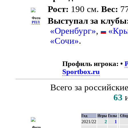
Рост:
190 см.
Вес:
77
Фото
Выступал за клубы
РПЛ
«Оренбург»
,
«Кры
«Сочи»
.
Профиль игрока:
•
Sportbox.ru
Всего за российски
63
и
Год
Игры
Голы
Сбо
2021/22
2
1
Фото