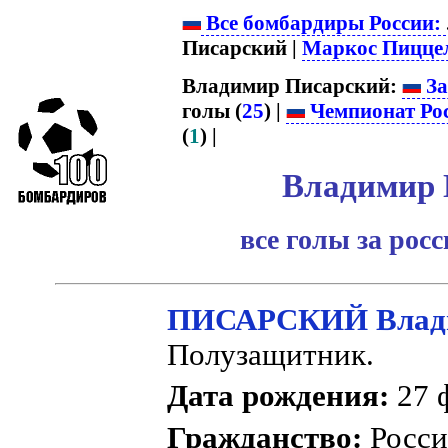
Все бомбардиры России:
Писарский |
Маркос Пицце
Владимир Писарский:
За
голы (
25
) |
Чемпионат Ро
(
1
) |
Владимир 
все голы за рос
ПИСАРСКИЙ Влади
Полузащитник.
Дата рождения:
27 ф
Гражданство:
Росс