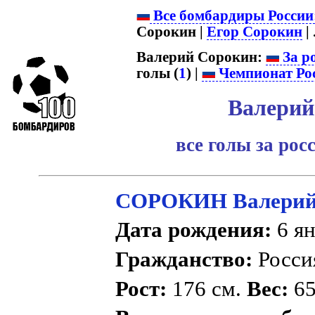
Все бомбардиры России
Сорокин |
Егор Сорокин
| .
Валерий Сорокин:
За р
голы (
1
) |
Чемпионат Ро
Валерий
все голы за ро
СОРОКИН Валерий
Дата рождения:
6 ян
Гражданство:
Росс
Рост:
176 см.
Вес:
65