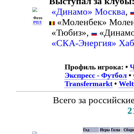
Выступал за клубы
«Динамо» Москва
,
Фото
«Моленбек» Молен
РПЛ
«Тюбиз»,
«Динамо
«СКА-Энергия» Хаб
Профиль игрока:
•
Ч
Экспресс - Футбол
•
Transfermarkt
•
Welt
Всего за российски
2
Год
Игры
Голы
Сбор