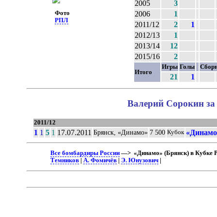
2005
3
Фото
2006
1
РПЛ
2011/12
2
1
2012/13
1
2013/14
12
2015/16
2
Игры
Голы
Сбор
Итого
21
1
Валерий Сорокин за 
2011/12
1
1
5
1
17.07.2011
«Динамо
Брянск, «Динамо»
7 500
Кубок
Все бомбардиры России
—> «Динамо» (Брянск) в Кубке 
Темников
|
А. Фомичёв
|
Э. Юнузович
|