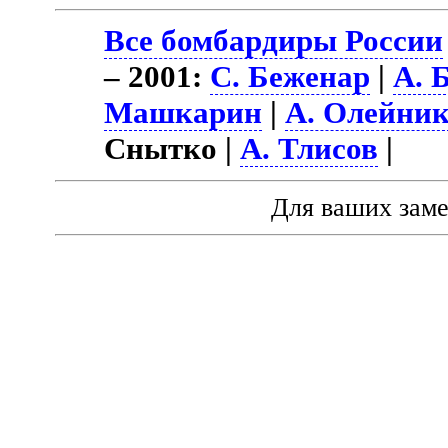
Все бомбардиры России
– 2001:
С. Беженар
|
А. 
Машкарин
|
А. Олейни
Снытко |
А. Тлисов
|
Для ваших зам