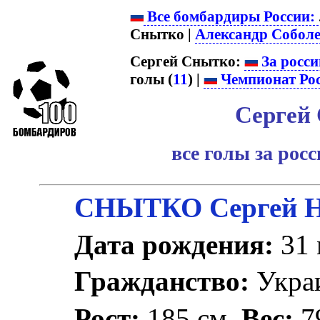
Все бомбардиры России:
Снытко |
Александр Собол
Сергей Снытко:
За росси
голы (
11
) |
Чемпионат Ро
Сергей
все голы за рос
СНЫТКО Сергей Н
Дата рождения:
31 
Гражданство:
Укра
Рост:
185 см.
Вес:
79