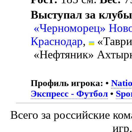
Выступал за клубы
«Черноморец» Нов
Краснодар
,
«Таври
«Нефтяник» Ахтырк
Профиль игрока:
•
Nati
Экспресс - Футбол
•
Spo
Всего за российские ко
игр