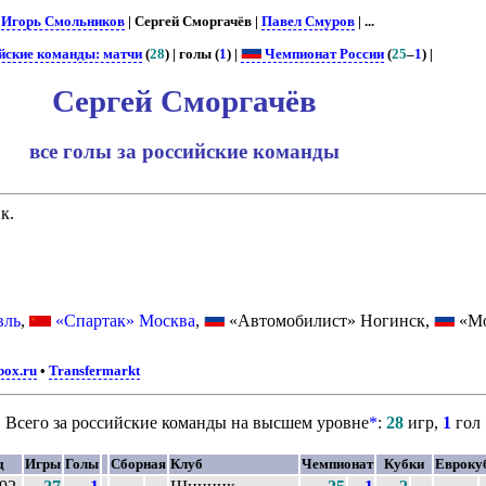
|
Игорь Смольников
| Сергей Сморгачёв |
Павел Смуров
| ...
йские команды: матчи
(
28
) | голы (
1
) |
Чемпионат России
(
25
–
1
) |
Сергей Сморгачёв
все голы за российские команды
к.
вль
,
«Спартак» Москва
,
«Автомобилист» Ногинск,
«Мо
box.ru
•
Transfermarkt
Всего за российские команды на высшем уровне
*
:
28
игр,
1
гол
д
Игры
Голы
Сборная
Клуб
Чемпионат
Кубки
Евроку