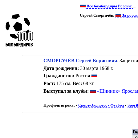
Все бомбардиры России:
... 
Сергей Сморгачёв:
За росси
СМОРГАЧЁВ Сергей Борисович
. Защитни
Дата рождения:
30 марта 1968 г.
Гражданство:
Россия
.
Рост:
175 см.
Вес:
68 кг.
Выступал за клубы:
«Шинник» Яросла
Профиль игрока:
•
Спорт-Экспресс - Футбол
•
Sport
Го