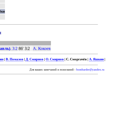
бки
ы
авль)
. 3:2
86'
3:2
А. Кокоев
ин
|
В. Помазов
|
Д. Смирнов
|
О. Смирнов
| С. Сморгачёв |
А. Яшкин
|
Для ваших замечаний и пожеланий -
bombarder@yandex.ru