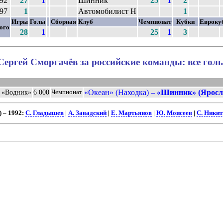
92
27
1
Шинник
25
1
2
97
1
Автомобилист Н
1
Игры
Голы
Сборная
Клуб
Чемпионат
Кубки
Евроку
ого
28
1
25
1
3
Сергей Сморгачёв за российские команды: все гол
«Океан» (Находка) –
«Шинник» (Яросл
, «Водник»
6 000
Чемпионат
 – 1992:
С. Гладышев
|
А. Завадский
|
Е. Мартьянов
|
Ю. Моисеев
|
С. Никит