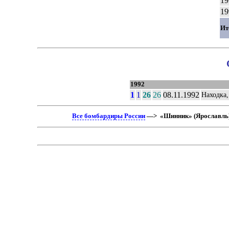
19
19
Ит
1992
1
1
26
26
08.11.1992
Находка
Все бомбардиры России
—> «Шинник» (Ярославль)