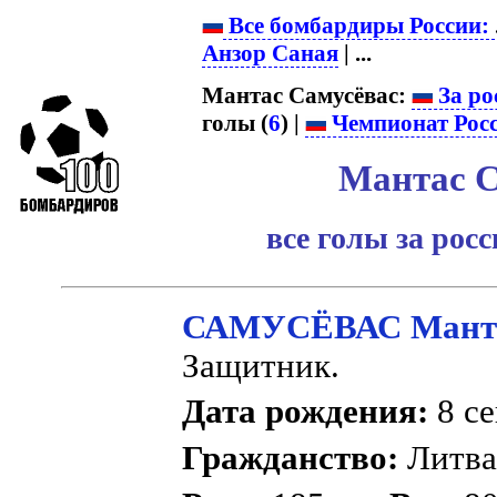
Все бомбардиры России:
Анзор Саная
| ...
Мантас Самусёвас:
За ро
голы (
6
) |
Чемпионат Рос
Мантас С
все голы за рос
САМУСЁВАС Мант
Защитник.
Дата рождения:
8 се
Гражданство:
Литв