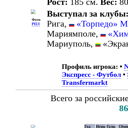
Рост:
185 см.
Вес:
80
Выступал за клубы
Фото
Рига,
«Торпедо» М
РПЛ
Мариямполе,
«Хи
Мариуполь,
«Экран
Профиль игрока:
•
N
Экспресс - Футбол
•
Transfermarkt
Всего за российски
8
Год
Игры
Голы
Сбор