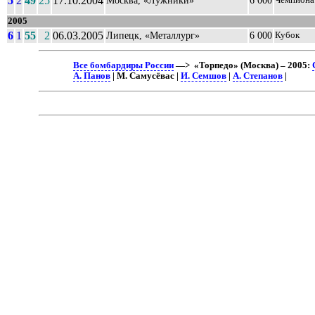
5
2
49
25
17.10.2004
Москва, «Лужники»
6 000
Чемпиона
2005
6
1
55
2
06.03.2005
Липецк, «Металлург»
6 000
Кубок
Все бомбардиры России
—> «Торпедо» (Москва) – 2005:
А. Панов
| М. Самусёвас |
И. Семшов
|
А. Степанов
|