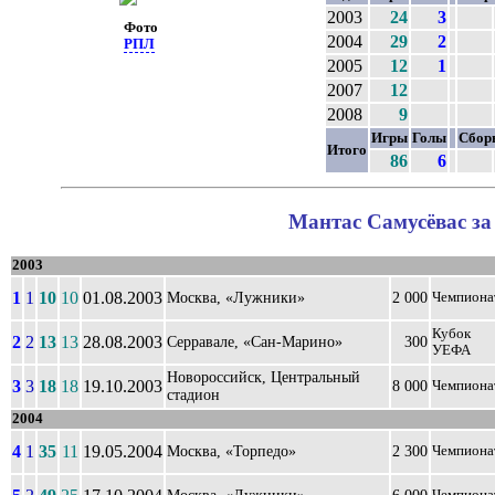
2003
24
3
Фото
2004
29
2
РПЛ
2005
12
1
2007
12
2008
9
Игры
Голы
Сбор
Итого
86
6
Мантас Самусёвас за
2003
1
1
10
10
01.08.2003
Москва, «Лужники»
2 000
Чемпиона
Кубок
2
2
13
13
28.08.2003
Серравале, «Сан-Марино»
300
УЕФА
Новороссийск, Центральный
3
3
18
18
19.10.2003
8 000
Чемпиона
стадион
2004
4
1
35
11
19.05.2004
Москва, «Торпедо»
2 300
Чемпиона