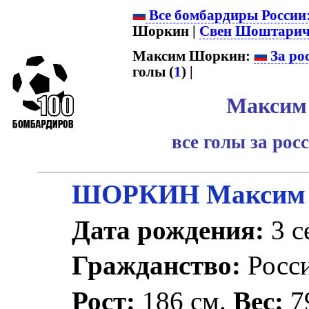
Все бомбардиры России
Шоркин |
Свен Шоштарич
Максим Шоркин:
За ро
голы (
1
) |
Максим
все голы за ро
ШОРКИН Максим 
Дата рождения:
3 с
Гражданство:
Росс
Рост:
186 см.
Вес:
79