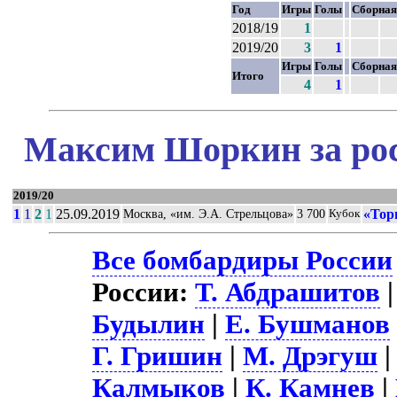
Год
Игры
Голы
Сборная
2018/19
1
2019/20
3
1
Игры
Голы
Сборная
Итого
4
1
Максим Шоркин за рос
2019/20
1
1
2
1
25.09.2019
«Тор
Москва, «им. Э.А. Стрельцова»
3 700
Кубок
Все бомбардиры России
России:
Т. Абдрашитов
Будылин
|
Е. Бушманов
Г. Гришин
|
М. Дрэгуш
Калмыков
|
К. Камнев
|