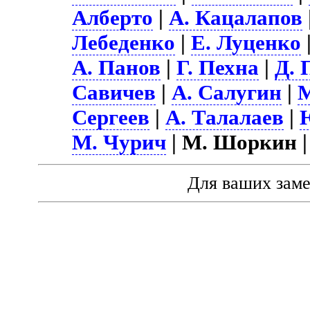
Алберто
|
А. Кацалапов
Лебеденко
|
Е. Луценко
А. Панов
|
Г. Пехна
|
Д. 
Савичев
|
А. Салугин
|
М
Сергеев
|
А. Талалаев
|
М. Чурич
| М. Шоркин 
Для ваших зам