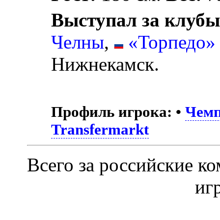
Выступал за клубы
Челны
,
«Торпедо»
Нижнекамск.
Профиль игрока:
•
Чемп
Transfermarkt
Всего за российские к
иг