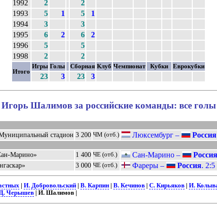
1992
2
2
1993
5
1
5
1
1994
3
3
1995
6
2
6
2
1996
5
5
1998
2
2
Игры
Голы
Сборная
Клуб
Чемпионат
Кубки
Еврокубки
Итого
23
3
23
3
Игорь Шалимов за российские команды: все голы
Люксембург –
Россия
 Муниципальный стадион
3 200
ЧМ (отб.)
Сан-Марино –
Росси
Сан-Марино»
1 400
ЧЕ (отб.)
Фареры –
Россия
. 2:5
нгаскар»
3 000
ЧЕ (отб.)
частных
|
И. Добровольский
|
В. Карпин
|
В. Кечинов
|
С. Кирьяков
|
И. Колыв
Д. Черышев
| И. Шалимов |