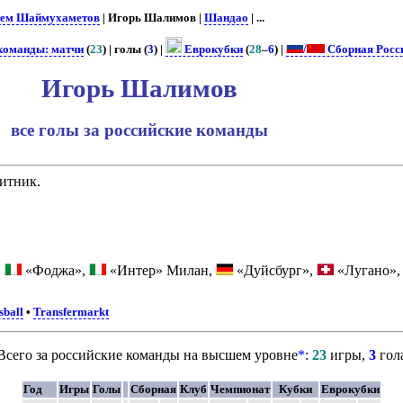
тем Шаймухаметов
| Игорь Шалимов |
Шандао
| ...
команды: матчи
(
23
) | голы (
3
) |
Еврокубки
(
28
–
6
) |
/
Сборная Росс
Игорь Шалимов
все голы за российские команды
итник.
,
«Фоджа»,
«Интер» Милан,
«Дуйсбург»,
«Лугано»
sball
•
Transfermarkt
Всего за российские команды на высшем уровне
*
:
23
игры,
3
гол
Год
Игры
Голы
Сборная
Клуб
Чемпионат
Кубки
Еврокубки