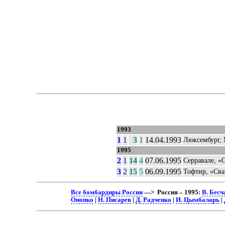
1993
1
1
3
1
14.04.1993
Люксембург,
1995
2
1
14
4
07.06.1995
Серравале, «
3
2
15
5
06.09.1995
Тофтир, «Сва
Все бомбардиры России
—> Россия – 1995:
В. Бес
Онопко
|
Н. Писарев
|
Д. Радченко
|
И. Цымбаларь
|