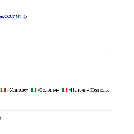
ии/СССР
(
47
–
5
) |
,
«Удинезе»,
«Болонья»,
«Наполи» Неаполь.
а