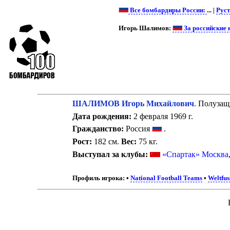
Все бомбардиры России:
... |
Рус
Игорь Шалимов:
За российские 
ШАЛИМОВ Игорь Михайлович
. Полузащ
Дата рождения:
2 февраля 1969 г.
Гражданство:
Россия
.
Рост:
182 см.
Вес:
75 кг.
Выступал за клубы:
«Спартак» Москва
Профиль игрока:
•
National Football Teams
•
Weltfus