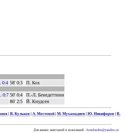
. 0:4
58'
0:3
П. Кох
я
. 0:7
50'
0:4
П.-Л. Бенедеттини
86'
2:5
Й. Кнудсен
анов
|
В. Кульков
|
А. Мостовой
|
М. Мухамадиев
|
Ю. Никифоров
|
В.
Для ваших замечаний и пожеланий -
bombarder@yandex.ru