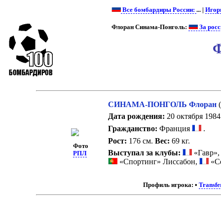
Все бомбардиры России:
... |
Игор
Флоран Синама-Понголь:
За росс
Ф
СИНАМА-ПОНГОЛЬ Флоран
Дата рождения:
20 октября 1984 
Гражданство:
Франция
.
Рост:
176 см.
Вес:
69 кг.
Фото
Выступал за клубы:
«Гавр»
РПЛ
«Спортинг» Лиссабон,
«С
Профиль игрока:
•
Transf