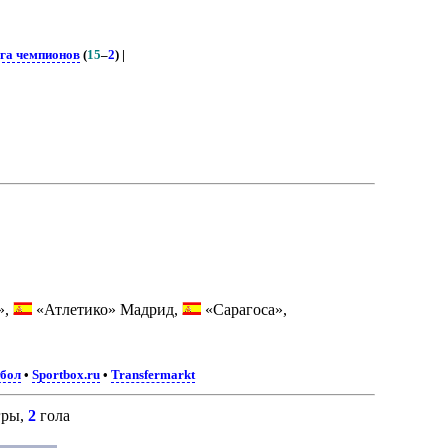
га чемпионов
(
15
–
2
) |
»,
«Атлетико» Мадрид,
«Сарагоса»,
тбол
•
Sportbox.ru
•
Transfermarkt
ры,
2
гола