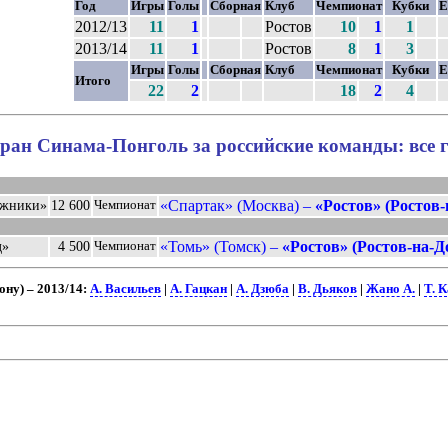
Год
Игры
Голы
Сборная
Клуб
Чемпионат
Кубки
Е
2012/13
11
1
Ростов
10
1
1
2013/14
11
1
Ростов
8
1
3
Игры
Голы
Сборная
Клуб
Чемпионат
Кубки
Е
Итого
22
2
18
2
4
ран Синама-Понголь за российские команды: все 
«Спартак» (Москва) –
«Ростов» (Ростов-
ужники»
12 600
Чемпионат
«Томь» (Томск) –
«Ростов» (Ростов-на-Д
д»
4 500
Чемпионат
ну) – 2013/14:
А. Васильев
|
А. Гацкан
|
А. Дзюба
|
В. Дьяков
|
Жано А.
|
Т. 