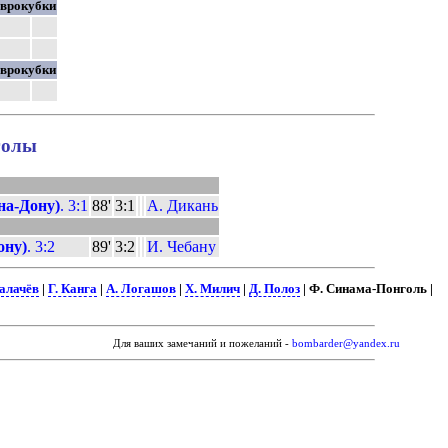
врокубки
врокубки
голы
на-Дону)
. 3:1
88'
3:1
А. Дикань
ону)
. 3:2
89'
3:2
И. Чебану
Калачёв
|
Г. Канга
|
А. Логашов
|
Х. Милич
|
Д. Полоз
| Ф. Синама-Понголь |
Для ваших замечаний и пожеланий -
bombarder@yandex.ru