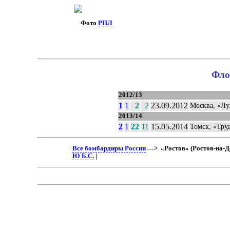
Фото
РПЛ
Фло
2012/13
1
1
2
2
23.09.2012
Москва, «Л
2013/14
2
1
22
11
15.05.2014
Томск, «Тру
Все бомбардиры России
—> «Ростов» (Ростов-на-До
Ю Б.С.
|