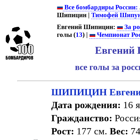
Все бомбардиры России:
Шипицин |
Тимофей Шипу
Евгений Шипицин:
За ро
голы (
13
) |
Чемпионат Ро
Евгений
все голы за рос
ШИПИЦИН Евгений
Дата рождения:
16 я
Гражданство:
Росс
Рост:
177 см.
Вес:
74