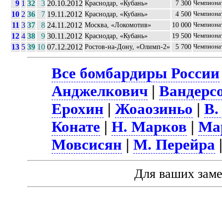
9
1
32
3
20.10.2012
Краснодар, «Кубань»
7 300
Чемпиона
10
2
36
7
19.11.2012
Краснодар, «Кубань»
4 500
Чемпиона
11
3
37
8
24.11.2012
Москва, «Локомотив»
10 000
Чемпиона
12
4
38
9
30.11.2012
Краснодар, «Кубань»
19 500
Чемпиона
13
5
39
10
07.12.2012
Ростов-на-Дону, «Олимп-2»
5 700
Чемпиона
Все бомбардиры России
Анджелкович
|
Вандерсо
Ерохин
|
Жоаозиньо
|
В.
Конате
|
Н. Марков
|
Ма
Мовсисян
|
М. Перейра
Для ваших зам