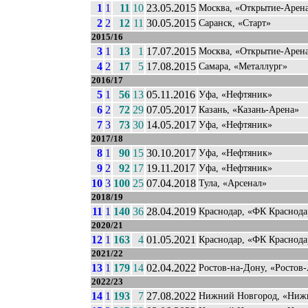
1
1
11
10
23.05.2015
Москва, «Открытие-Арен
2
2
12
11
30.05.2015
Саранск, «Старт»
2015/16
3
1
13
1
17.07.2015
Москва, «Открытие-Арен
4
2
17
5
17.08.2015
Самара, «Металлург»
2016/17
5
1
56
13
05.11.2016
Уфа, «Нефтяник»
6
2
72
29
07.05.2017
Казань, «Казань-Арена»
7
3
73
30
14.05.2017
Уфа, «Нефтяник»
2017/18
8
1
90
15
30.10.2017
Уфа, «Нефтяник»
9
2
92
17
19.11.2017
Уфа, «Нефтяник»
10
3
100
25
07.04.2018
Тула, «Арсенал»
2018/19
11
1
140
36
28.04.2019
Краснодар, «ФК Краснода
2020/21
12
1
163
4
01.05.2021
Краснодар, «ФК Краснода
2021/22
13
1
179
14
02.04.2022
Ростов-на-Дону, «Ростов
2022/23
14
1
193
7
27.08.2022
Нижний Новгород, «Ниж