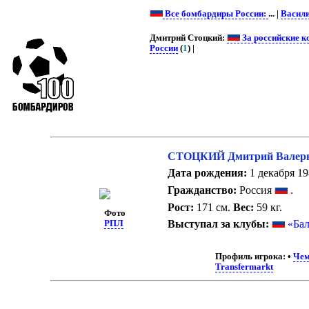
Все бомбардиры России:
... |
Васил
Дмитрий Стоцкий:
За российские 
России
(
1
) |
СТОЦКИЙ Дмитрий Валер
Дата рождения:
1 декабря 198
Гражданство:
Россия
.
Рост:
171 см.
Вес:
59 кг.
Фото
Выступал за клубы:
«Ба
РПЛ
Профиль игрока:
•
Чем
Transfermarkt