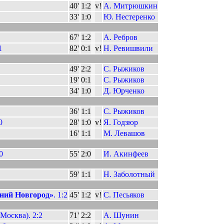
40'
1:2
v!
А. Митрюшкин
33'
1:0
Ю. Нестеренко
67'
1:2
А. Ребров
1
82'
0:1
v!
Н. Ревишвили
49'
2:2
С. Рыжиков
19'
0:1
С. Рыжиков
34'
1:0
Д. Юрченко
36'
1:1
С. Рыжиков
0
28'
1:0
v!
Я. Годзюр
16'
1:1
М. Левашов
0
55'
2:0
И. Акинфеев
59'
1:1
Н. Заболотный
ний Новгород»
. 1:2
45'
1:2
v!
С. Песьяков
Москва). 2:2
71'
2:2
А. Шунин