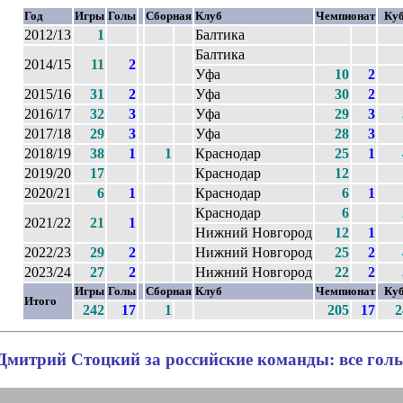
Год
Игры
Голы
Сборная
Клуб
Чемпионат
Ку
2012/13
1
Балтика
Балтика
2014/15
11
2
Уфа
10
2
2015/16
31
2
Уфа
30
2
2016/17
32
3
Уфа
29
3
2017/18
29
3
Уфа
28
3
2018/19
38
1
1
Краснодар
25
1
2019/20
17
Краснодар
12
2020/21
6
1
Краснодар
6
1
Краснодар
6
2021/22
21
1
Нижний Новгород
12
1
2022/23
29
2
Нижний Новгород
25
2
2023/24
27
2
Нижний Новгород
22
2
Игры
Голы
Сборная
Клуб
Чемпионат
Ку
Итого
242
17
1
205
17
2
Дмитрий Стоцкий за российские команды: все гол