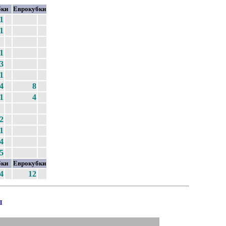
бки
Еврокубки
1
1
1
3
1
4
8
1
4
2
1
4
5
бки
Еврокубки
4
12
ы