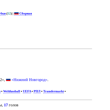
убки
(
12
) |
Сборная
2»,
«Нижний Новгород»
.
u
•
Weltfussball
•
UEFA
•
РПЛ
•
Transfermarkt
•
ы,
17
голов