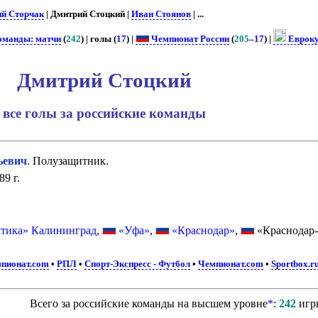
ий Сторчак
| Дмитрий Стоцкий |
Иван Стоянов
| ...
команды: матчи
(
242
) | голы (
17
) |
Чемпионат России
(
205
–
17
) |
Еврок
Дмитрий Стоцкий
все голы за российские команды
ьевич
. Полузащитник.
9 г.
лтика» Калининград
,
«Уфа»
,
«Краснодар»
,
«Краснодар-
пионат.com
•
РПЛ
•
Спорт-Экспресс - Футбол
•
Чемпионат.com
•
Sportbox.r
Всего за российские команды на высшем уровне
*
:
242
игр