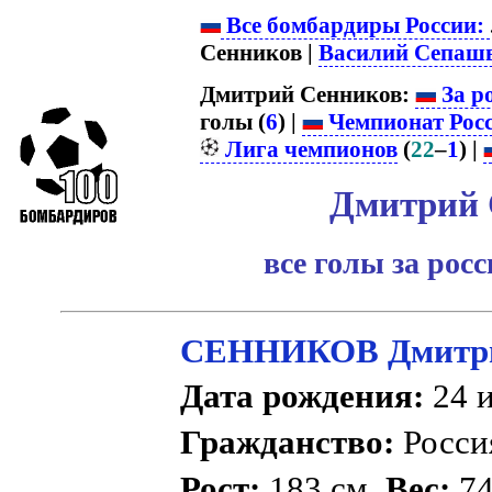
Все бомбардиры России:
Сенников |
Василий Сепаш
Дмитрий Сенников:
За р
голы (
6
) |
Чемпионат Рос
Лига чемпионов
(
22
–
1
) |
Дмитрий 
все голы за рос
СЕННИКОВ Дмитри
Дата рождения:
24 и
Гражданство:
Росс
Рост:
183 см.
Вес:
74