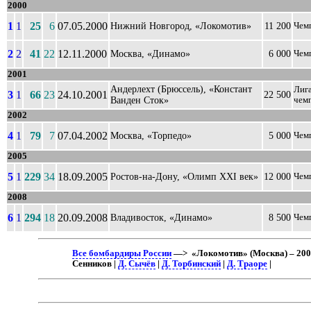
2000
1
1
25
6
07.05.2000
Нижний Новгород, «Локомотив»
11 200
Чем
2
2
41
22
12.11.2000
Москва, «Динамо»
6 000
Чем
2001
Андерлехт (Брюссель), «Констант
Лиг
3
1
66
23
24.10.2001
22 500
Ванден Сток»
чем
2002
4
1
79
7
07.04.2002
Москва, «Торпедо»
5 000
Чем
2005
5
1
229
34
18.09.2005
Ростов-на-Дону, «Олимп XXI век»
12 000
Чем
2008
6
1
294
18
20.09.2008
Владивосток, «Динамо»
8 500
Чем
Все бомбардиры России
—> «Локомотив» (Москва) – 20
Сенников |
Д. Сычёв
|
Д. Торбинский
|
Д. Траоре
|