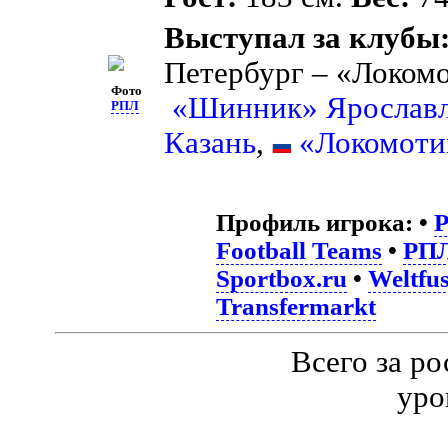
Выступал за клубы
Петербург – «Локом
Фото
«Шинник» Ярослав
РПЛ
Казань
,
«Локомоти
Профиль игрока:
•
Football Teams
•
РП
Sportbox.ru
•
Weltfus
Transfermarkt
Всего за р
уро