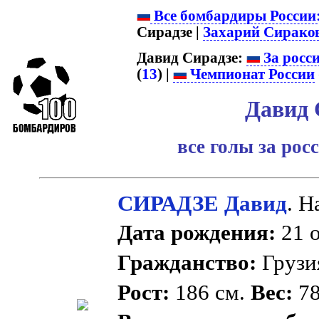
Все бомбардиры России
Сирадзе |
Захарий Сирако
Давид Сирадзе:
За росс
(
13
) |
Чемпионат России
Давид 
все голы за ро
СИРАДЗЕ Давид
. 
Дата рождения:
21 о
Гражданство:
Груз
Рост:
186 см.
Вес:
78