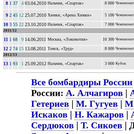
8
1
37
4
03.04.2010
Нальчик, «Спартак»
8 000
Чемпионат
9
2
45
12
25.07.2010
Химки, «Арена Химки»
5 100
Чемпионат
10
3
55
22
23.10.2010
Нальчик, «Спартак»
7 000
Чемпионат
2011/12
11
1
68
9
14.06.2011
Москва, «Локомотив»
10 300
Чемпионат
12
2
74
15
13.08.2011
Томск, «Труд»
8 000
Чемпионат
2012/13
13
1
93
1
25.09.2012
Нальчик, «Спартак»
3 000
Кубок
Все бомбардиры России
России:
А. Алчагиров
|
Гетериев
|
М. Гугуев
|
М
Искаков
|
Н. Кажаров
|
Сердюков
|
Т. Сикоев
| 