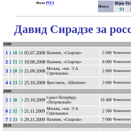
Фото
РПЛ
Игры
Го
Итого
93
Давид Сирадзе за рос
2008
1
1
10
10
05.07.2008
Нальчик, «Спартак»
5 000
Чемпионат
2
2
15
15
10.08.2008
Нальчик, «Спартак»
8 000
Чемпионат
Москва, «им. Э.А.
3
3
20
20
21.09.2008
2 000
Чемпионат
Стрельцова»
4
4
23
23
25.10.2008
Ярославль, «Шинник»
3 600
Чемпионат
2009
Санкт-Петербург,
5
1
30
3
25.10.2009
19 400
Чемпионат
«Петровский»
Москва, «им. Э.А.
6
2
32
5
21.11.2009
2 500
Чемпионат
Стрельцова»
7
3
33
6
29.11.2009
Нальчик, «Спартак»
7 000
Чемпионат
2010