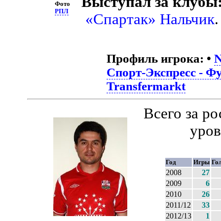
Выступал за клубы
Фото
РПЛ
«Спартак» Нальчик
.
Профиль игрока:
•
N
Спорт-Экспресс - Ф
Transfermarkt
Всего за р
уров
Год
Игры
Го
2008
27
2009
6
2010
26
2011/12
33
2012/13
1