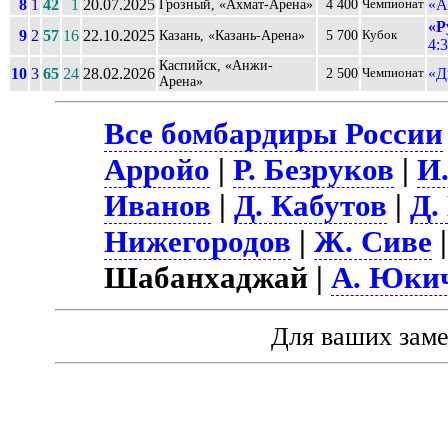
8
1
42
1
20.07.2025
«А
Грозный, «Ахмат-Арена»
4 400
Чемпионат
«Р
9
2
57
16
22.10.2025
Казань, «Казань-Арена»
5 700
Кубок
4:3
Каспийск, «Анжи-
10
3
65
24
28.02.2026
«Д
2 500
Чемпионат
Арена»
Все бомбардиры России
Арройо
|
Р. Безруков
|
И
Иванов
|
Д. Кабутов
|
Д.
Нижегородов
|
Ж. Сиве
Шабанхаджай |
А. Юки
Для ваших зам