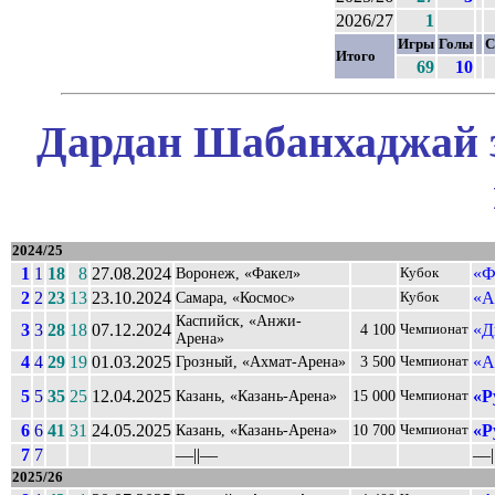
2026/27
1
Игры
Голы
С
Итого
69
10
Дардан Шабанхаджай з
2024/25
1
1
18
8
27.08.2024
«Ф
Воронеж, «Факел»
Кубок
2
2
23
13
23.10.2024
«А
Самара, «Космос»
Кубок
Каспийск, «Анжи-
3
3
28
18
07.12.2024
«Д
4 100
Чемпионат
Арена»
4
4
29
19
01.03.2025
«А
Грозный, «Ахмат-Арена»
3 500
Чемпионат
5
5
35
25
12.04.2025
«Р
Казань, «Казань-Арена»
15 000
Чемпионат
6
6
41
31
24.05.2025
«Р
Казань, «Казань-Арена»
10 700
Чемпионат
7
7
––||––
––|
2025/26