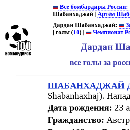
Все бомбардиры России:
Шабанхаджай |
Артём Шаб
Дардан Шабанхаджай:
З
| голы (
10
) |
Чемпионат Р
Дардан Ша
все голы за рос
ШАБАНХАДЖАЙ Д
Shabanhaxhaj). Нап
Дата рождения:
23 а
Гражданство:
Авст