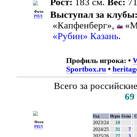
Рост:
183 см.
Вес:
71
Фото
Выступал за клубы
РПЛ
«Капфенберг»,
«М
«Рубин» Казань
.
Профиль игрока:
•
W
Sportbox.ru
•
heritag
Всего за российски
69
Год
Игры
Голы
С
Фото
2023/24
10
РПЛ
2024/25
31
7
2025/26
27
3