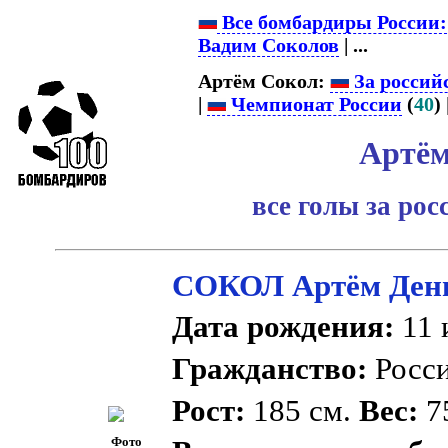
Все бомбардиры России
Вадим Соколов
| ...
Артём Сокол:
За россий
|
Чемпионат России
(
40
) 
Артём
все голы за ро
СОКОЛ Артём Ден
Дата рождения:
11 
Гражданство:
Росс
Рост:
185 см.
Вес:
75
Фото