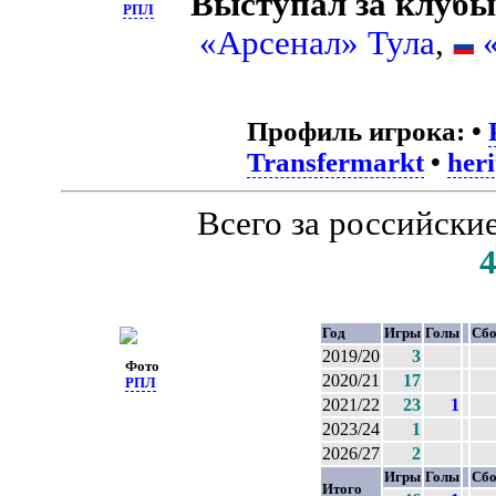
Выступал за клубы
РПЛ
«Арсенал» Тула
,
Профиль игрока:
•
Transfermarkt
•
heri
Всего за российски
Год
Игры
Голы
Сбо
2019/20
3
Фото
2020/21
17
РПЛ
2021/22
23
1
2023/24
1
2026/27
2
Игры
Голы
Сбо
Итого