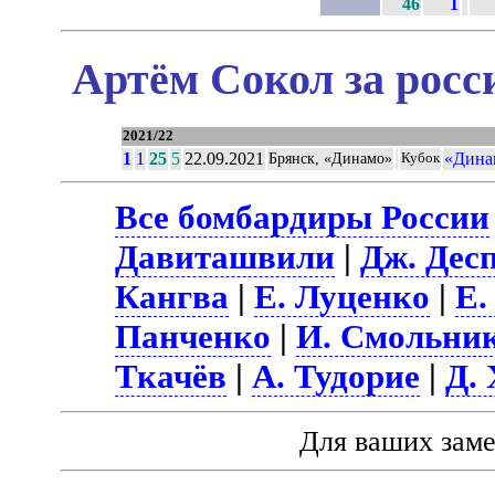
46
1
Артём Сокол за росс
2021/22
1
1
25
5
22.09.2021
«Дина
Брянск, «Динамо»
Кубок
Все бомбардиры России
Давиташвили
|
Дж. Дес
Кангва
|
Е. Луценко
|
Е.
Панченко
|
И. Смольни
Ткачёв
|
А. Тудорие
|
Д.
Для ваших зам