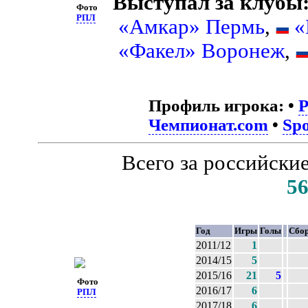
Выступал за клубы
Фото
РПЛ
«Амкар» Пермь
,
«
«Факел» Воронеж
,
Профиль игрока:
•
Чемпионат.com
•
Spo
Всего за российски
5
Год
Игры
Голы
Сбо
2011/12
1
2014/15
5
2015/16
21
5
Фото
2016/17
6
РПЛ
2017/18
6