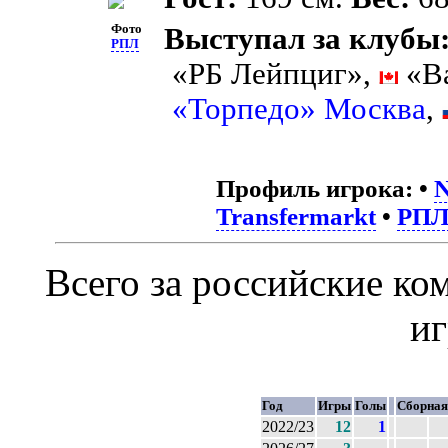
Фото
Выступал за клубы
РПЛ
«РБ Лейпциг»,
«Ва
«Торпедо» Москва
,
Профиль игрока:
•
N
Transfermarkt
•
РП
Всего за российские к
и
Год
Игры
Голы
Сборная
2022/23
12
1