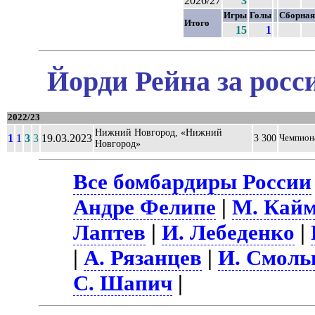
2026/27
3
Игры
Голы
Сборная
Итого
15
1
Йорди Рейна за росс
2022/23
Нижний Новгород, «Нижний
1
1
3
3
19.03.2023
3 300
Чемпион
Новгород»
Все бомбардиры России
Андре Фелипе
|
М. Кай
Лаптев
|
И. Лебеденко
|
|
А. Рязанцев
|
И. Смоль
С. Шапич
|