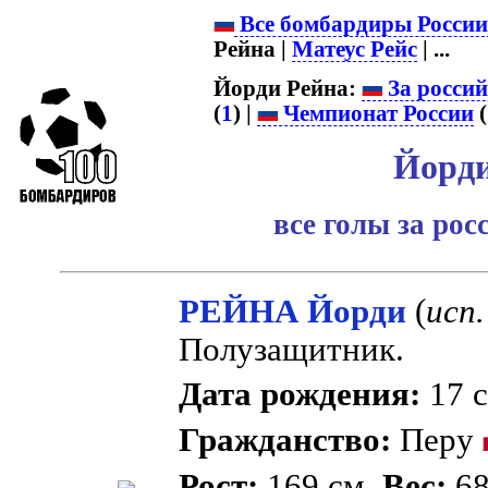
Все бомбардиры Росси
Рейна |
Матеус Рейс
| ...
Йорди Рейна:
За росси
(
1
) |
Чемпионат России
(
Йорди
все голы за ро
РЕЙНА Йорди
(
исп.
Полузащитник.
Дата рождения:
17 с
Гражданство:
Перу
Рост:
169 см.
Вес:
68