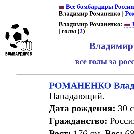
Все бомбардиры Росси
Владимир Романенко |
Ро
Владимир Романенко:
З
| голы (
2
) |
Владимир
все голы за ро
РОМАНЕНКО Влади
Нападающий.
Дата рождения:
30 с
Гражданство:
Росс
Рост:
176 см.
Вес:
68