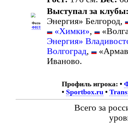
Выступал за клубы
Энергия» Белгород,
Фото
ФНЛ
«Химки»
,
«Волга
Энергия» Владивост
Волгоград
,
«Армав
Иваново.
Профиль игрока:
•
•
Sportbox.ru
•
Trans
Всего за рос
уров