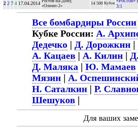
«Ростов» 
Ростов-на-Дону,
2
2
7
4
17.04.2014
14 500
Кубок
«Олимп-2»
3:1
Все бомбардиры России
Кубке России:
А. Архип
Дедечко
|
Д. Дорожкин
|
А. Кацаев
|
А. Килин
|
Д
Д. Маляка
|
Ю. Мамаев
Мязин
|
А. Оспешински
Н. Саталкин
|
Р. Славно
Шешуков
|
Для ваших зам