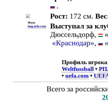
.
Рост:
172 см.
Вес
Фото
Выступал за клу
img.uefa.com
Дюссельдорф,
«
«Краснодар»
,
Профиль игрока
Weltfussball
•
РП
•
uefa.com
•
UEF
Всего за российск
2