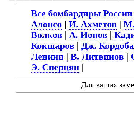
Все бомбардиры России
Алонсо
|
И. Ахметов
|
М.
Волков
|
А. Ионов
|
Кади
Кокшаров
|
Дж. Кордоб
Ленини
|
В. Литвинов
|
Э. Сперцян
|
Для ваших зам