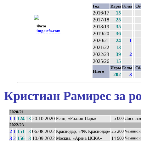
Год
Игры
Голы
Сб
2016/17
15
2017/18
25
Фото
2018/19
35
img.uefa.com
2019/20
36
2020/21
24
1
2021/22
13
2022/23
39
2
2025/26
15
Игры
Голы
Сб
Итого
202
3
Кристиан Рамирес за р
2020/21
1
1
124
13
20.10.2020
Ренн, «Роазон Парк»
5 000
Лига че
2022/23
2
1
151
3
06.08.2022
Краснодар, «ФК Краснодар»
25 200
Чемпион
3
2
156
8
10.09.2022
Москва, «Арена ЦСКА»
14 900
Чемпион