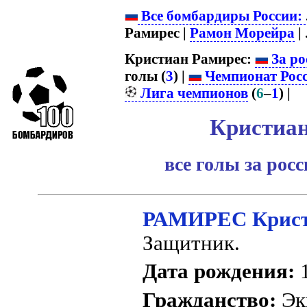
Все бомбардиры России:
Рамирес |
Рамон Морейра
| .
Кристиан Рамирес:
За ро
голы (
3
) |
Чемпионат Рос
Лига чемпионов
(
6
–
1
) |
Кристиан
все голы за рос
РАМИРЕС Крис
Защитник.
Дата рождения:
1
Гражданство:
Эк