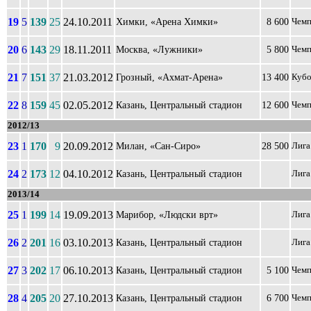
19
5
139
25
24.10.2011
Химки, «Арена Химки»
8 600
Чемп
20
6
143
29
18.11.2011
Москва, «Лужники»
5 800
Чемп
21
7
151
37
21.03.2012
Грозный, «Ахмат-Арена»
13 400
Кубо
22
8
159
45
02.05.2012
Казань, Центральный стадион
12 600
Чемп
2012/13
23
1
170
9
20.09.2012
Милан, «Сан-Сиро»
28 500
Лига
24
2
173
12
04.10.2012
Казань, Центральный стадион
Лига
2013/14
25
1
199
14
19.09.2013
Марибор, «Людски врт»
Лига
26
2
201
16
03.10.2013
Казань, Центральный стадион
Лига
27
3
202
17
06.10.2013
Казань, Центральный стадион
5 100
Чемп
28
4
205
20
27.10.2013
Казань, Центральный стадион
6 700
Чемп