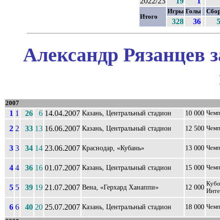
2022/23
19
1
Игры
Голы
Сбо
Итого
328
36
Александр Рязанцев з
2007
1
1
26
6
14.04.2007
Казань, Центральный стадион
10 000
Чемп
2
2
33
13
16.06.2007
Казань, Центральный стадион
12 500
Чемп
3
3
34
14
23.06.2007
Краснодар, «Кубань»
13 000
Чемп
4
4
36
16
01.07.2007
Казань, Центральный стадион
15 000
Чемп
Кубо
5
5
39
19
21.07.2007
Вена, «Герхард Ханаппи»
12 000
Инте
6
6
40
20
25.07.2007
Казань, Центральный стадион
18 000
Чемп