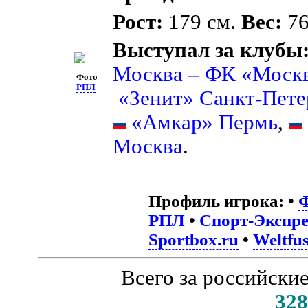
Рост:
179 см.
Вес:
76
Выступал за клубы
Москва – ФК «Моск
Фото
РПЛ
«Зенит» Санкт-Пете
«Амкар» Пермь
,
Москва
.
Профиль игрока:
•
Ф
РПЛ
•
Спорт-Экспре
Sportbox.ru
•
Weltfus
Всего за российски
328