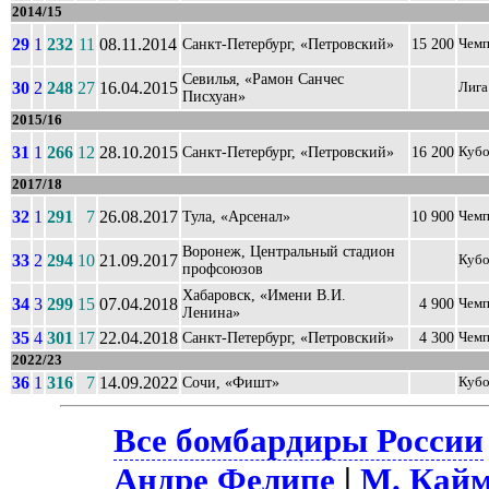
2014/15
29
1
232
11
08.11.2014
Санкт-Петербург, «Петровский»
15 200
Чемп
Севилья, «Рамон Санчес
30
2
248
27
16.04.2015
Лига
Писхуан»
2015/16
31
1
266
12
28.10.2015
Санкт-Петербург, «Петровский»
16 200
Кубо
2017/18
32
1
291
7
26.08.2017
Тула, «Арсенал»
10 900
Чемп
Воронеж, Центральный стадион
33
2
294
10
21.09.2017
Кубо
профсоюзов
Хабаровск, «Имени В.И.
34
3
299
15
07.04.2018
4 900
Чемп
Ленина»
35
4
301
17
22.04.2018
Санкт-Петербург, «Петровский»
4 300
Чемп
2022/23
36
1
316
7
14.09.2022
Сочи, «Фишт»
Кубо
Все бомбардиры России
Андре Фелипе
|
М. Кай