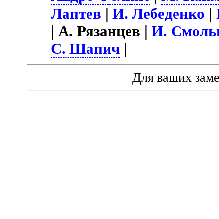
Лаптев
|
И. Лебеденко
|
| А. Рязанцев |
И. Смоль
С. Шапич
|
Для ваших зам