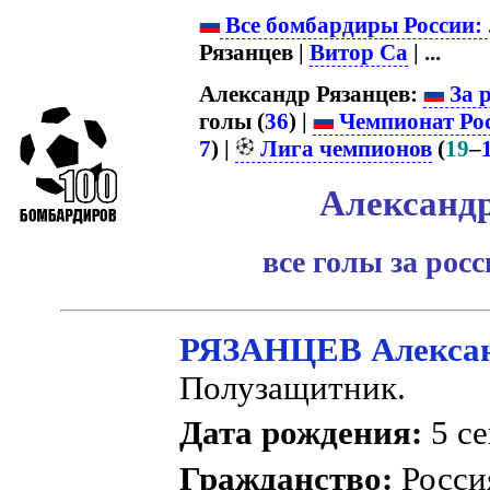
Все бомбардиры России:
Рязанцев |
Витор Са
| ...
Александр Рязанцев:
За 
голы (
36
) |
Чемпионат Ро
7
) |
Лига чемпионов
(
19
–
Александр
все голы за рос
РЯЗАНЦЕВ Алексан
Полузащитник.
Дата рождения:
5 се
Гражданство:
Росс