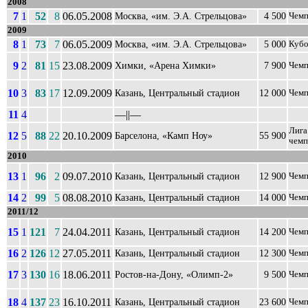
2008
7
1
52
8
06.05.2008
Москва, «им. Э.А. Стрельцова»
4 500
Чемп
2009
8
1
73
7
06.05.2009
Москва, «им. Э.А. Стрельцова»
5 000
Кубо
9
2
81
15
23.08.2009
Химки, «Арена Химки»
7 900
Чемп
10
3
83
17
12.09.2009
Казань, Центральный стадион
12 000
Чемп
11
4
––||––
Лига
12
5
88
22
20.10.2009
Барселона, «Камп Ноу»
55 900
чемп
2010
13
1
96
2
09.07.2010
Казань, Центральный стадион
12 900
Чемп
14
2
99
5
08.08.2010
Казань, Центральный стадион
14 000
Чемп
2011/12
15
1
121
7
24.04.2011
Казань, Центральный стадион
14 200
Чемп
16
2
126
12
27.05.2011
Казань, Центральный стадион
12 300
Чемп
17
3
130
16
18.06.2011
Ростов-на-Дону, «Олимп-2»
9 500
Чемп
18
4
137
23
16.10.2011
Казань, Центральный стадион
23 600
Чемп