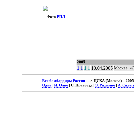
Фото
РПЛ
2005
1
1
1
1
10.04.2005
Москва, «
Все бомбардиры России
—> ЦСКА (Москва) – 2005
Одиа
|
И. Олич
| С. Правосуд |
Э. Рахимич
|
А. Салуг