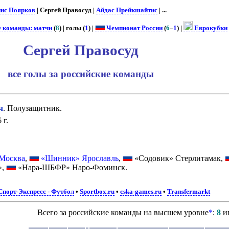
ис Поярков
| Сергей Правосуд |
Айдас Прейкшайтис
| ...
е команды: матчи
(
8
) | голы (
1
) |
Чемпионат России
(
6
–
1
) |
Еврокубки
Сергей Правосуд
все голы за российские команды
ч
. Полузащитник.
 г.
Москва
,
«Шинник» Ярославль
,
«Содовик» Стерлитамак,
»,
«Нара-ШБФР» Наро-Фоминск.
Спорт-Экспресс - Футбол
•
Sportbox.ru
•
cska-games.ru
•
Transfermarkt
Всего за российские команды на высшем уровне
*
:
8
и