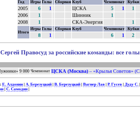
Год
Игры
Голы
Сборная
Клуб
Чемпионат
Кубк
2005
6
1
ЦСКА
5
1
1
2006
1
Шинник
1
2008
1
СКА-Энергия
1
Игры
Голы
Сборная
Клуб
Чемпионат
Кубк
Итого
8
1
6
1
2
Сергей Правосуд за российские команды: все голы
ЦСКА (Москва)
– «Крылья Советов» (Са
Лужники»
9 000
Чемпионат
:
Е. Алдонин
|
А. Березуцкий
|
В. Березуцкий
|
Вагнер Лав
|
Р. Гусев
|
Дуду С.
ин
|
С. Самодин
|