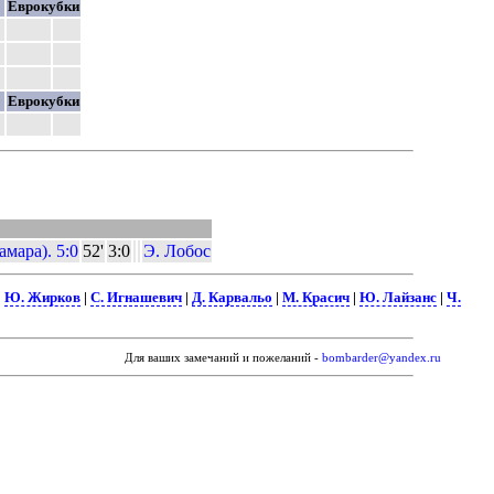
и
Еврокубки
и
Еврокубки
мара). 5:0
52'
3:0
Э. Лобос
|
Ю. Жирков
|
С. Игнашевич
|
Д. Карвальо
|
М. Красич
|
Ю. Лайзанс
|
Ч.
Для ваших замечаний и пожеланий -
bombarder@yandex.ru