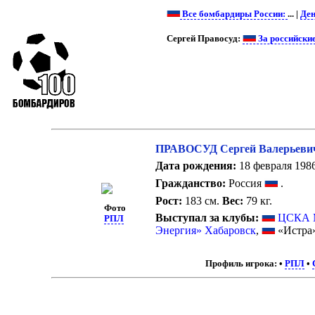
Все бомбардиры России:
... |
Ден
Сергей Правосуд:
За российски
ПРАВОСУД Сергей Валерьеви
Дата рождения:
18 февраля 1986
Гражданство:
Россия
.
Рост:
183 см.
Вес:
79 кг.
Фото
Выступал за клубы:
ЦСКА 
РПЛ
Энергия» Хабаровск
,
«Истра
Профиль игрока:
•
РПЛ
•