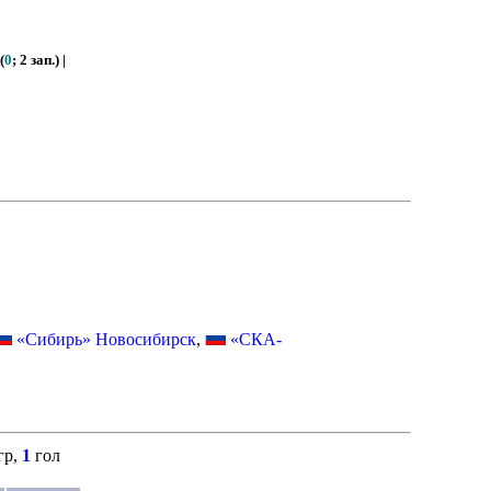
(
0
; 2 зап.) |
«Сибирь» Новосибирск
,
«СКА-
гр,
1
гол