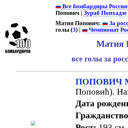
Все бомбардиры России
Попович |
Зураб Попхадзе
Матия Попович:
За рос
голы (
3
) |
Чемпионат Ро
Матия 
все голы за ро
ПОПОВИЧ 
Поповић). Н
Дата рожден
Гражданство
Рост:
193 см