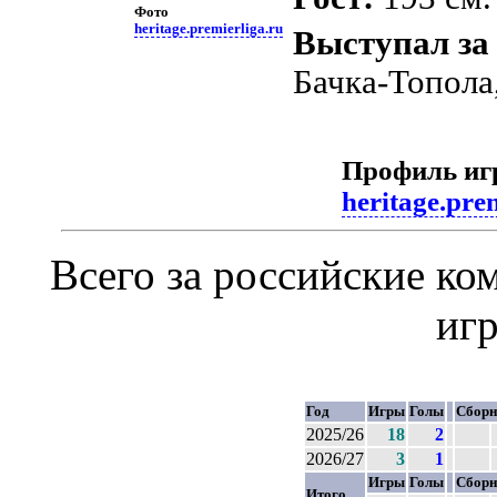
Фото
heritage.premierliga.ru
Выступал за
Бачка-Топола
Профиль иг
heritage.pre
Всего за российские к
иг
Год
Игры
Голы
Сборн
2025/26
18
2
2026/27
3
1
Игры
Голы
Сборн
Итого