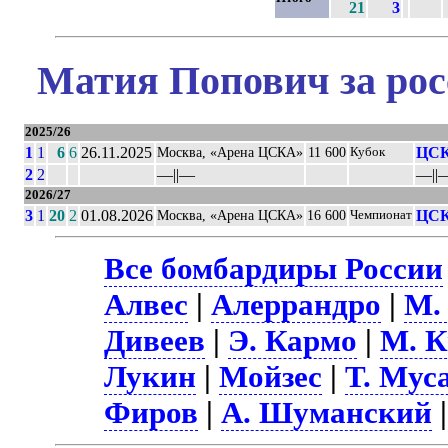
21
3
Матия Попович за рос
2025/26
1
1
6
6
26.11.2025
ЦСК
Москва, «Арена ЦСКА»
11 600
Кубок
2
2
––||––
––||–
2026/27
3
1
20
2
01.08.2026
ЦСК
Москва, «Арена ЦСКА»
16 600
Чемпионат
Все бомбардиры России
Алвес
|
Алеррандро
|
М.
Дивеев
|
Э. Кармо
|
М. К
Лукин
|
Мойзес
|
Т. Мус
Фиров
|
А. Шуманский
|