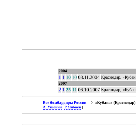
2004
1
1
10
10
08.11.2004
Краснодар, «Кубан
2007
2
1
25
11
06.10.2007
Краснодар, «Кубан
Все бомбардиры России
—> «Кубань» (Краснодар) 
А. Ушенин
|
Р. Янбаев
|