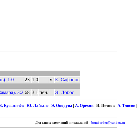
). 1:0
23'
1:0
v!
Е. Сафонов
амара). 3:2
68'
3:1
пен.
Э. Лобос
В. Кузьмичёв
|
Ю. Лайзанс
|
Э. Окодува
|
А. Орехов
| И. Петков |
А. Тлисов
|
Для ваших замечаний и пожеланий -
bombarder@yandex.ru