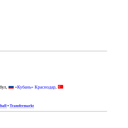
бул,
«Кубань» Краснодар
,
sball
•
Transfermarkt