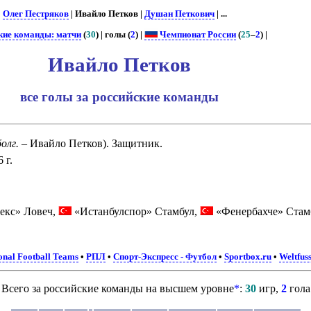
 |
Олег Пестряков
| Ивайло Петков |
Душан Петкович
| ...
кие команды: матчи
(
30
) | голы (
2
) |
Чемпионат России
(
25
–
2
) |
Ивайло Петков
все голы за российские команды
болг.
– Ивайло Петков). Защитник.
 г.
екс» Ловеч,
«Истанбулспор» Стамбул,
«Фенербахче» Стам
onal Football Teams
•
РПЛ
•
Спорт-Экспресс - Футбол
•
Sportbox.ru
•
Weltfus
Всего за российские команды на высшем уровне
*
:
30
игр,
2
гола