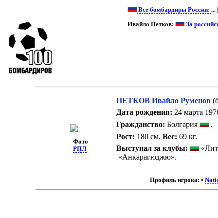
Все бомбардиры России:
...
Ивайло Петков:
За российс
ПЕТКОВ Ивайло Руменов
(
Дата рождения:
24 марта 1976
Гражданство:
Болгария
.
Рост:
180 см.
Вес:
69 кг.
Фото
Выступал за клубы:
«Лит
РПЛ
«Анкарагюджю».
Профиль игрока:
•
Nati