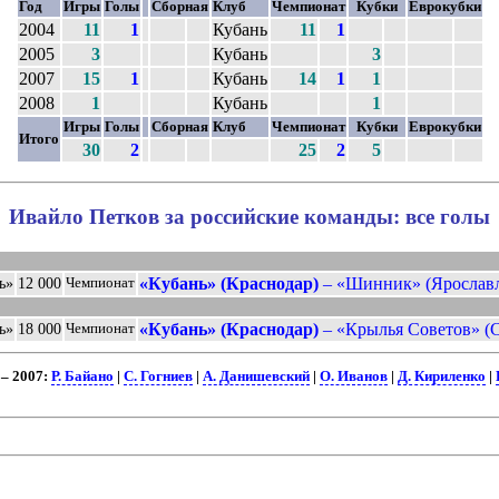
Год
Игры
Голы
Сборная
Клуб
Чемпионат
Кубки
Еврокубки
2004
11
1
Кубань
11
1
2005
3
Кубань
3
2007
15
1
Кубань
14
1
1
2008
1
Кубань
1
Игры
Голы
Сборная
Клуб
Чемпионат
Кубки
Еврокубки
Итого
30
2
25
2
5
Ивайло Петков за российские команды: все голы
«Кубань» (Краснодар)
– «Шинник» (Ярославль
ь»
12 000
Чемпионат
«Кубань» (Краснодар)
– «Крылья Советов» (С
ь»
18 000
Чемпионат
– 2007:
Р. Байано
|
С. Гогниев
|
А. Данишевский
|
О. Иванов
|
Д. Кириленко
|