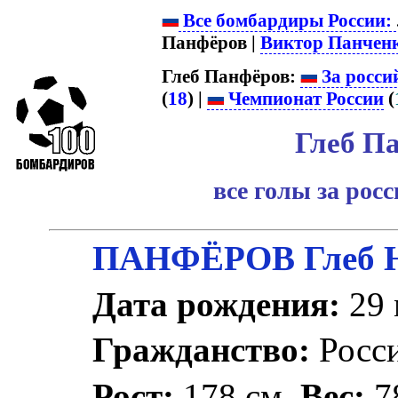
Все бомбардиры России:
Панфёров |
Виктор Панчен
Глеб Панфёров:
За росси
(
18
) |
Чемпионат России
(
Глеб П
все голы за рос
ПАНФЁРОВ Глеб Н
Дата рождения:
29 
Гражданство:
Росс
Рост:
178 см.
Вес:
78