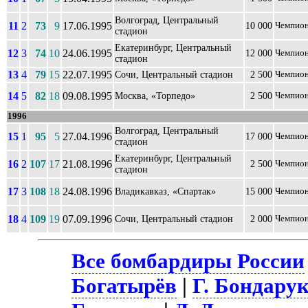
Волгоград, Центральный
11
2
73
9
17.06.1995
10 000
Чемпио
стадион
Екатеринбург, Центральный
12
3
74
10
24.06.1995
12 000
Чемпио
стадион
13
4
79
15
22.07.1995
Сочи, Центральный стадион
2 500
Чемпио
14
5
82
18
09.08.1995
Москва, «Торпедо»
2 500
Чемпио
1996
Волгоград, Центральный
15
1
95
5
27.04.1996
17 000
Чемпио
стадион
Екатеринбург, Центральный
16
2
107
17
21.08.1996
2 500
Чемпио
стадион
17
3
108
18
24.08.1996
Владикавказ, «Спартак»
15 000
Чемпио
18
4
109
19
07.09.1996
Сочи, Центральный стадион
2 000
Чемпио
Все бомбардиры России
Богатырёв
|
Г. Бондару