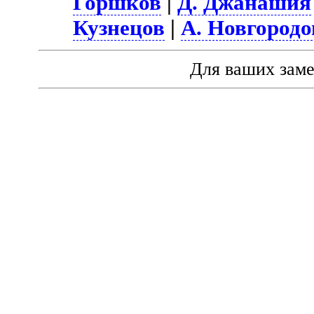
Горшков
|
Д. Джанашия
Кузнецов
|
А. Новгородо
Для ваших зам