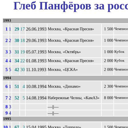
Глеб Панфёров за рос
1993
1
1
29
17
26.06.1993
Москва, «Красная Пресня»
1 500
Чемпио
2
2
30
18
29.06.1993
Москва, «Красная Пресня»
1 000
Чемпио
3
3
31
19
05.07.1993
Москва, «Октябрь»
1 000
Кубок
4
4
34
22
01.08.1993
Москва, «Красная Пресня»
2 000
Кубок
5
5
42
30
11.10.1993
Москва, «ЦСКА»
2 000
Чемпио
1994
6
1
51
4
10.08.1994
Москва, «Динамо»
2 300
Чемпио
7
2
52
5
14.08.1994
Набережные Челны, «КамАЗ»
8 000
Чемпио
8
3
––||––
9
4
––||––
1995
10
1
67
3
15.04.1995
Москва, «Торпедо»
1 500
Чемпио