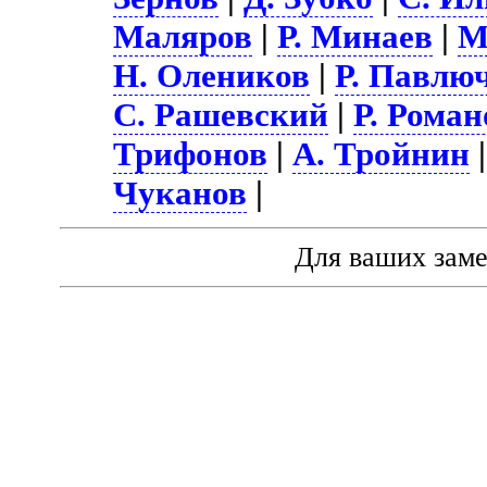
Маляров
|
Р. Минаев
|
М
Н. Олеников
|
Р. Павлю
С. Рашевский
|
Р. Роман
Трифонов
|
А. Тройнин
Чуканов
|
Для ваших зам