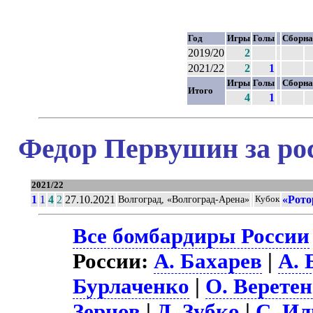
Год
Игры
Голы
Сборна
2019/20
2
2021/22
2
1
Игры
Голы
Сборна
Итого
4
1
Федор Первушин за ро
2021/22
1
1
4
2
27.10.2021
«Рото
Волгоград, «Волгоград-Арена»
Кубок
Все бомбардиры России
России:
А. Бахарев
|
А. 
Бурлаченко
|
О. Верете
Зернов
|
Д. Зубко
|
С. И