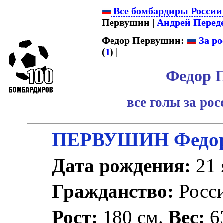
Все бомбардиры России
Первушин |
Андрей Перед
Федор Первушин:
За ро
(
1
) |
Федор 
все голы за ро
ПЕРВУШИН Федор
Дата рождения:
21 
Гражданство:
Росс
Рост:
180 см.
Вес:
63