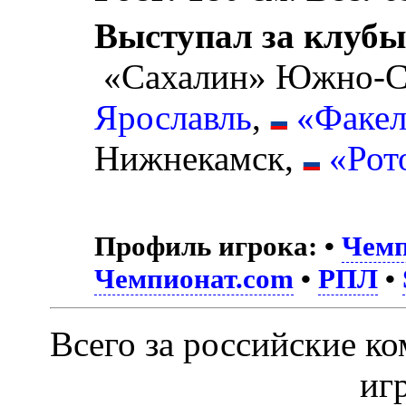
Выступал за клубы
«Сахалин» Южно-С
Ярославль
,
«Факе
Нижнекамск,
«Рот
Профиль игрока:
•
Чемп
Чемпионат.com
•
РПЛ
•
Всего за российские к
иг