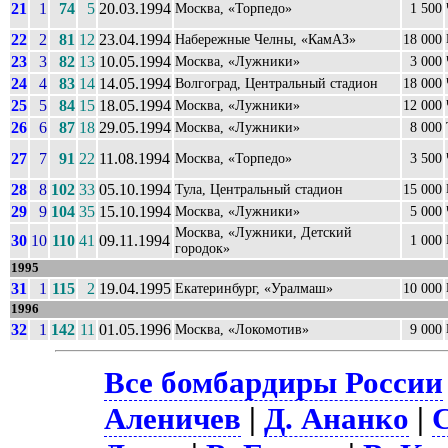
21
1
74
5
20.03.1994
Москва, «Торпедо»
1 500
22
2
81
12
23.04.1994
Набережные Челны, «КамАЗ»
18 000
23
3
82
13
10.05.1994
Москва, «Лужники»
3 000
24
4
83
14
14.05.1994
Волгоград, Центральный стадион
18 000
25
5
84
15
18.05.1994
Москва, «Лужники»
12 000
26
6
87
18
29.05.1994
Москва, «Лужники»
8 000
27
7
91
22
11.08.1994
Москва, «Торпедо»
3 500
28
8
102
33
05.10.1994
Тула, Центральный стадион
15 000
29
9
104
35
15.10.1994
Москва, «Лужники»
5 000
Москва, «Лужники, Детский
30
10
110
41
09.11.1994
1 000
городок»
1995
31
1
115
2
19.04.1995
Екатеринбург, «Уралмаш»
10 000
1996
32
1
142
11
01.05.1996
Москва, «Локомотив»
9 000
Все бомбардиры России
Аленичев
|
Д. Ананко
|