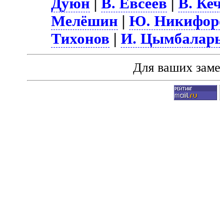
Дуюн
|
В. Евсеев
|
В. Ке
Мелёшин
|
Ю. Никифор
Тихонов
|
И. Цымбалар
Для ваших зам