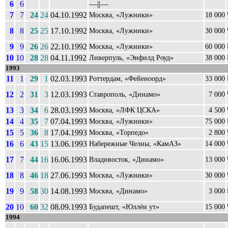
6
6
––||––
7
7
24
24
04.10.1992
Москва, «Лужники»
18 000
8
8
25
25
17.10.1992
Москва, «Лужники»
30 000
9
9
26
26
22.10.1992
Москва, «Лужники»
60 000
10
10
28
28
04.11.1992
Ливерпуль, «Энфилд Роуд»
38 000
1993
11
1
29
1
02.03.1993
Роттердам, «Фейеноорд»
33 000
12
2
31
3
12.03.1993
Ставрополь, «Динамо»
7 000
13
3
34
6
28.03.1993
Москва, «ЛФК ЦСКА»
4 500
14
4
35
7
07.04.1993
Москва, «Лужники»
75 000
15
5
36
8
17.04.1993
Москва, «Торпедо»
2 800
16
6
43
15
13.06.1993
Набережные Челны, «КамАЗ»
14 000
17
7
44
16
16.06.1993
Владивосток, «Динамо»
13 000
18
8
46
18
27.06.1993
Москва, «Лужники»
30 000
19
9
58
30
14.08.1993
Москва, «Динамо»
3 000
20
10
60
32
08.09.1993
Будапешт, «Юллёи ут»
15 000
1994