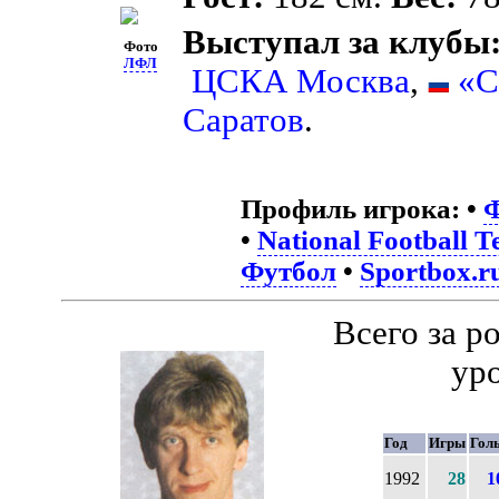
Выступал за клубы
Фото
ЛФЛ
ЦСКА Москва
,
«С
Саратов
.
Профиль игрока:
•
Ф
•
National Football 
Футбол
•
Sportbox.r
Всего за 
ур
Год
Игры
Гол
1992
28
1