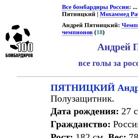
Все бомбардиры России
: ..
Пятницкий |
Мохаммед Ра
Андрей Пятницкий:
Чемп
чемпионов
(
18
)
Андрей 
все голы за ро
ПЯТНИЦКИЙ Андре
Полузащитник.
Дата рождения:
27 с
Гражданство:
Росс
Рост:
182 см.
Вес:
78