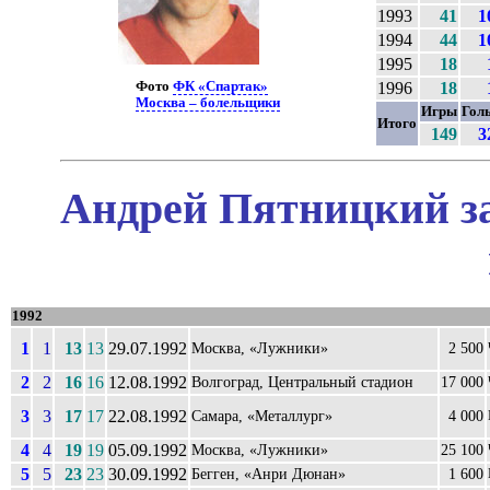
1993
41
1
1994
44
1
1995
18
Фото
ФК «Спартак»
1996
18
Москва – болельщики
Игры
Гол
Итого
149
3
Андрей Пятницкий за
1992
1
1
13
13
29.07.1992
Москва, «Лужники»
2 500
2
2
16
16
12.08.1992
Волгоград, Центральный стадион
17 000
3
3
17
17
22.08.1992
Самара, «Металлург»
4 000
4
4
19
19
05.09.1992
Москва, «Лужники»
25 100
5
5
23
23
30.09.1992
Бегген, «Анри Дюнан»
1 600