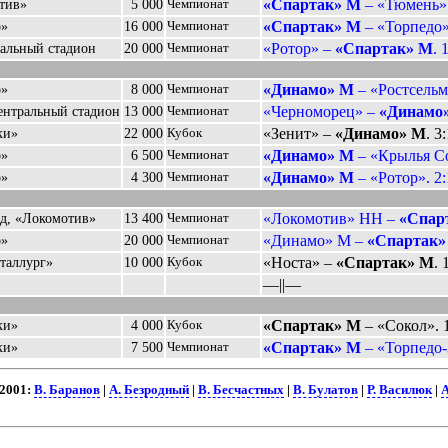
«Спартак» М
– «Тюмень».
тив»
5 000
Чемпионат
«Спартак» М
– «Торпедо»
о»
16 000
Чемпионат
«Ротор» –
«Спартак» М
. 
ральный стадион
20 000
Чемпионат
«Динамо» М
– «Ростсельм
о»
8 000
Чемпионат
«Черноморец» –
«Динамо
ентральный стадион
13 000
Чемпионат
«Зенит» –
«Динамо» М
. 3
ки»
22 000
Кубок
«Динамо» М
– «Крылья Со
о»
6 500
Чемпионат
«Динамо» М
– «Ротор». 2:
о»
4 300
Чемпионат
«Локомотив» НН –
«Спар
д, «Локомотив»
13 400
Чемпионат
«Динамо» М –
«Спартак»
о»
20 000
Чемпионат
«Носта» –
«Спартак» М
. 
таллург»
10 000
Кубок
––||––
«Спартак» М
– «Сокол». 
ки»
4 000
Кубок
«Спартак» М
– «Торпедо-
ки»
7 500
Чемпионат
2001:
В. Баранов
|
А. Безродный
|
В. Бесчастных
|
В. Булатов
|
Р. Василюк
|
А