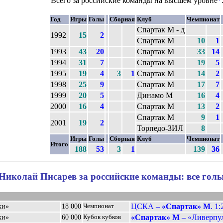
Всего за российские команды на высшем уровне
*
Год
Игры
Голы
Сборная
Клуб
Чемпионат
Спартак М - д
1992
15
2
Спартак М
10
1
1993
43
20
Спартак М
33
14
1994
31
7
Спартак М
19
5
1995
19
4
3
1
Спартак М
14
2
1998
25
9
Спартак М
17
7
1999
20
5
Динамо М
16
4
2000
16
4
Спартак М
13
2
Спартак М
9
1
2001
19
2
Торпедо-ЗИЛ
8
Игры
Голы
Сборная
Клуб
Чемпионат
Итого
188
53
3
1
139
36
Николай Писарев за российские команды: все гол
ЦСКА –
«Спартак» М
. 1:
ки»
18 000
Чемпионат
«Спартак» М
– «Ливерпул
ки»
60 000
Кубок кубков