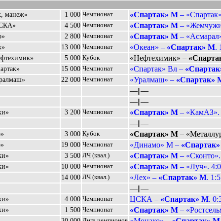
«Спартак» М
– «Спартак»
к, манеж»
1 000
Чемпионат
«Спартак» М
– «Жемчужин
ЦСКА»
4 500
Чемпионат
«Спартак» М
– «Асмарал»
о»
2 800
Чемпионат
«Океан» –
«Спартак» М
. 
к»
13 000
Чемпионат
«Нефтехимик» –
«Спарта
ефтехимик»
5 000
Кубок
«Спартак» Вл –
«Спартак
артак»
15 000
Чемпионат
«Уралмаш» –
«Спартак» 
Уралмаш»
22 000
Чемпионат
––||––
––||––
«Спартак» М
– «КамАЗ». 
ки»
3 200
Чемпионат
––||––
«Спартак» М
– «Металлур
о»
3 000
Кубок
«Динамо» М –
«Спартак»
о»
19 000
Чемпионат
«Спартак» М
– «Сконто».
ки»
3 500
ЛЧ (квал.)
«Спартак» М
– «Луч». 4:0
ки»
10 000
Чемпионат
«Лех» –
«Спартак» М
. 1:5
14 000
ЛЧ (квал.)
––||––
ЦСКА –
«Спартак» М
. 0:
ки»
4 000
Чемпионат
«Спартак» М
– «Ростсель
ки»
1 500
Чемпионат
«Монако» –
«Спартак» М
20 000
Лига чемпионов