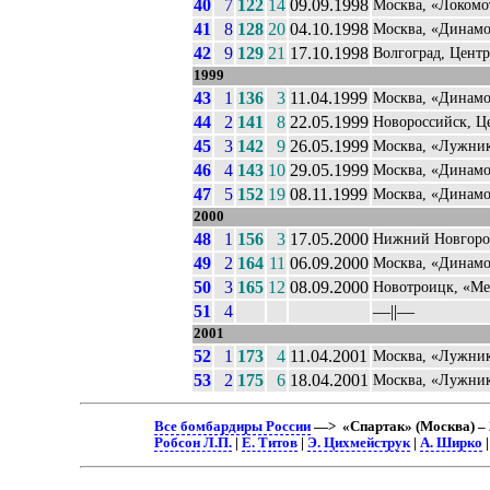
40
7
122
14
09.09.1998
Москва, «Локомо
41
8
128
20
04.10.1998
Москва, «Динам
42
9
129
21
17.10.1998
Волгоград, Цент
1999
43
1
136
3
11.04.1999
Москва, «Динам
44
2
141
8
22.05.1999
Новороссийск, Ц
45
3
142
9
26.05.1999
Москва, «Лужни
46
4
143
10
29.05.1999
Москва, «Динам
47
5
152
19
08.11.1999
Москва, «Динам
2000
48
1
156
3
17.05.2000
Нижний Новгоро
49
2
164
11
06.09.2000
Москва, «Динам
50
3
165
12
08.09.2000
Новотроицк, «Ме
51
4
––||––
2001
52
1
173
4
11.04.2001
Москва, «Лужни
53
2
175
6
18.04.2001
Москва, «Лужни
Все бомбардиры России
—> «Спартак» (Москва) – 
Робсон Л.П.
|
Е. Титов
|
Э. Цихмейструк
|
А. Ширко
|