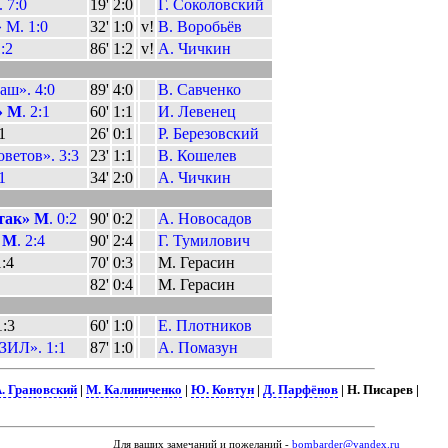
 7:0
19'
2:0
Г. Соколовский
 М. 1:0
32'
1:0
v!
В. Воробьёв
1:2
86'
1:2
v!
А. Чичкин
аш». 4:0
89'
4:0
В. Савченко
» М
. 2:1
60'
1:1
И. Левенец
:1
26'
0:1
Р. Березовский
ветов». 3:3
23'
1:1
В. Кошелев
1
34'
2:0
А. Чичкин
так» М
. 0:2
90'
0:2
А. Новосадов
 М
. 2:4
90'
2:4
Г. Тумилович
1:4
70'
0:3
М. Герасин
82'
0:4
М. Герасин
1:3
60'
1:0
Е. Плотников
ЗИЛ». 1:1
87'
1:0
А. Помазун
. Грановский
|
М. Калиниченко
|
Ю. Ковтун
|
Д. Парфёнов
| Н. Писарев |
Для ваших замечаний и пожеланий -
bombarder@yandex.ru