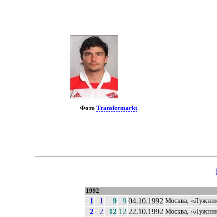
Фото
Transfermarkt
1992
1
1
9
9
04.10.1992
Москва, «Лужни
2
2
12
12
22.10.1992
Москва, «Лужни