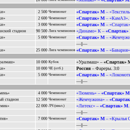
«Спартак» М
– «Текстиль
ки»
2 500
Чемпионат
«Спартак» М
– «КамАЗ». 
ки»
2 600
Чемпионат
«Спартак» М
– «Спартак»
ки»
3 000
Чемпионат
«Динамо» К –
«Спартак»
анский стадион
90 500
Лига чемпионов
«Спартак» М
– «Жемчужин
ки»
5 000
Чемпионат
––||––
«Спартак» М
– «Бавария».
ки»
25 000
Лига чемпионов
«Уралмаш» –
«Спартак» 
Уралмаш»
10 000
Кубок
Россия
– Фареры. 3:0
ки»
10 000
ЧЕ (отб.)
«Спартак» М
– «Локомоти
ки»
5 000
Чемпионат
––||––
«Тюмень» –
«Спартак» М
мень»
4 000
Чемпионат
«Жемчужина» –
«Спарта
ый стадион
12 500
Чемпионат
«Литекс» –
«Спартак» М
.
имик»
22 000
ЛЧ (квал.)
––||––
«Спартак» М
– «Крылья С
тив»
7 000
Чемпионат
––||––