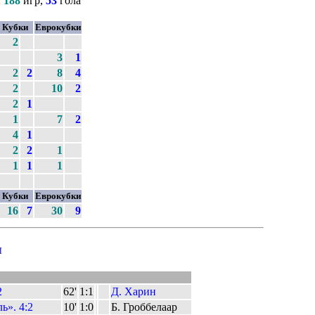
:
188
игр,
53
гола
Кубки
Еврокубки
2
3
1
2
2
8
4
2
10
2
2
1
1
7
2
4
1
2
2
1
1
1
1
Кубки
Еврокубки
16
7
30
9
ы
2
62'
1:1
Д. Харин
ь». 4:2
10'
1:0
Б. Гроббелаар