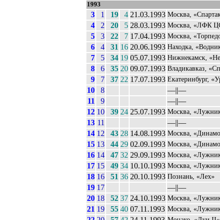
1993
3
1
19
4
21.03.1993
Москва, «Спарта
4
2
20
5
28.03.1993
Москва, «ЛФК 
5
3
22
7
17.04.1993
Москва, «Торпед
6
4
31
16
20.06.1993
Находка, «Водни
7
5
34
19
05.07.1993
Нижнекамск, «Н
8
6
35
20
09.07.1993
Владикавказ, «Сп
9
7
37
22
17.07.1993
Екатеринбург, «
10
8
––||––
11
9
––||––
12
10
39
24
25.07.1993
Москва, «Лужни
13
11
––||––
14
12
43
28
14.08.1993
Москва, «Динам
15
13
44
29
02.09.1993
Москва, «Динам
16
14
47
32
29.09.1993
Москва, «Лужни
17
15
49
34
10.10.1993
Москва, «Лужни
18
16
51
36
20.10.1993
Познань, «Лех»
19
17
––||––
20
18
52
37
24.10.1993
Москва, «Лужни
21
19
55
40
07.11.1993
Москва, «Лужни
22
20
57
42
24.11.1993
Монако, «Луи II»