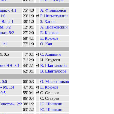
щик». 4:1
75'
4:0
А. Филимонов
1:0
23'
1:0
v!
Р. Нигматуллин
 Вл. 2:1
38'
1:0
З. Хапов
 М
. 3:2
12'
0:1
А. Шовковский
а». 5:2
27'
2:0
Е. Крюков
68'
4:1
Е. Крюков
 1:1
77'
1:0
О. Кан
М
. 0:5
7'
0:1
v!
С. Аляпкин
71'
2:0
Й. Кнудсен
в» НН. 3:1
44'
2:1
v!
В. Шанталосов
62'
3:1
В. Шанталосов
. 0:6
60'
0:3
О. Масленников
к» М
. 1:4
47'
0:1
v!
Е. Крюков
 0:5
55'
0:1
v!
С. Ставрев
86'
0:4
С. Ставрев
оветов». 2:2
38'
1:2
Ю. Шишкин
63'
2:2
Ю. Шишкин