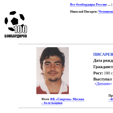
Все бомбардиры России
: ... |
Николай Писарев:
Чемпиона
ПИСАРЕВ 
Дата рожд
Гражданст
Рост:
180 
Выступал 
«Динамо»
Пр
Фото
ФК «Спартак» Москва
- 
– болельщики