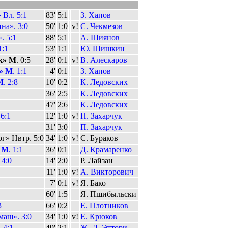
 Вл. 5:1
83'
5:1
З. Хапов
а». 3:0
50'
1:0
v!
С. Чекмезов
. 5:1
88'
5:1
А. Шиянов
1:1
53'
1:1
Ю. Шишкин
к» М
. 0:5
28'
0:1
v!
В. Алескаров
» М
. 1:1
4'
0:1
З. Хапов
М
. 2:8
10'
0:2
К. Ледовских
36'
2:5
К. Ледовских
47'
2:6
К. Ледовских
6:1
12'
1:0
v!
П. Захарчук
31'
3:0
П. Захарчук
г» Нвтр. 5:0
34'
1:0
v!
С. Бураков
 М
. 1:1
36'
0:1
Д. Крамаренко
 4:0
14'
2:0
Р. Лайзан
11'
1:0
v!
А. Викторович
7'
0:1
v!
Я. Бако
60'
1:5
Я. Пшибыльски
3
66'
0:2
Е. Плотников
маш». 3:0
34'
1:0
v!
Е. Крюков
. 4:1
49'
2:1
Ж.-Л. Эттори