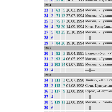
1994
23
1
63
5
26.03.1994
Москва, «Лужни
24
2
71
13
27.07.1994
Москва, «Лужни
25
3
75
17
30.08.1994
Москва, «Лужни
26
4
78
20
14.09.1994
Киев, Республик
27
5
83
25
15.10.1994
Москва, «Лужни
28
6
––||––
29
7
84
26
19.10.1994
Москва, «Лужни
1995
30
1
92
3
19.04.1995
Екатеринбург, «
31
2
93
4
06.05.1995
Москва, «Лужни
32
3
103
14
01.07.1995
Москва, «Лужни
33
4
––||––
1998
34
1
111
3
05.07.1998
Тюмень, «ФК Тю
35
2
115
7
01.08.1998
Сочи, Центральн
36
3
117
9
12.08.1998
Бургас, «Нефтох
37
4
––||––
38
5
119
11
22.08.1998
Москва, «Локомо
39
6
––||––