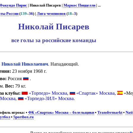
Факундо Пирис
| Николай Писарев |
Маркос Пиццелли
| ...
ты России
(
139
–
36
) |
Лига чемпионов
(
18
–
3
)
Николай Писарев
все голы за российские команды
Николай Николаевич
. Нападающий.
ения:
23 ноября 1968 г.
во:
Россия
.
см.
Вес:
79 кг.
за клубы:
«Торпедо» Москва
,
«Спартак» Москва
,
«Ме
 Москва
,
«Торпедо-ЗИЛ» Москва
.
офиль игрока:
•
ФК «Спартак» Москва – болельщики
•
Transfermarkt
•
Nati
Футбол
•
Sportbox.ru