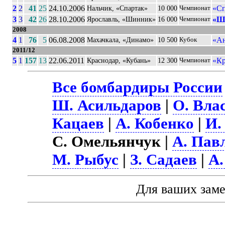
2
2
41
25
24.10.2006
«Сп
Нальчик, «Спартак»
10 000
Чемпионат
3
3
42
26
28.10.2006
«Ш
Ярославль, «Шинник»
16 000
Чемпионат
2008
4
1
76
5
06.08.2008
«Ан
Махачкала, «Динамо»
10 500
Кубок
2011/12
5
1
157
13
22.06.2011
«Кр
Краснодар, «Кубань»
12 300
Чемпионат
Все бомбардиры России
Ш. Асильдаров
|
О. Вла
Кацаев
|
А. Кобенко
|
И.
С. Омельянчук |
А. Пав
М. Рыбус
|
З. Садаев
|
А.
Для ваших зам