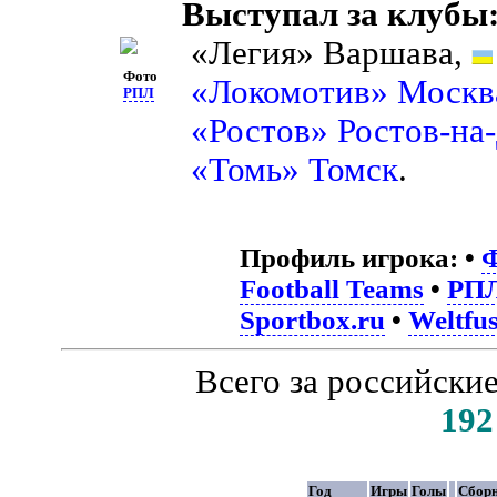
Выступал за клубы
«Легия» Варшава,
Фото
«Локомотив» Москв
РПЛ
«Ростов» Ростов-на
«Томь» Томск
.
Профиль игрока:
•
Ф
Football Teams
•
РП
Sportbox.ru
•
Weltfus
Всего за российски
192
Год
Игры
Голы
Сбор