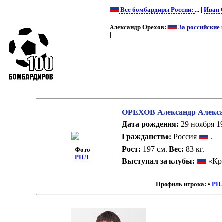
Все бомбардиры России:
... |
Иван 
Александр Орехов:
За российские
|
ОРЕХОВ Александр Алекс
Дата рождения:
29 ноября 19
Гражданство:
Россия
.
Рост:
197 см.
Вес:
83 кг.
Фото
РПЛ
Выступал за клубы:
«Кра
Профиль игрока:
•
РП