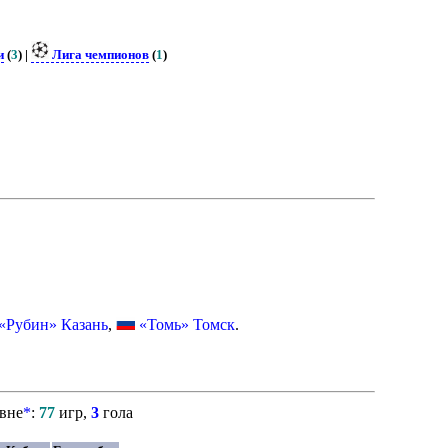
и
(
3
) |
Лига чемпионов
(
1
)
«Рубин» Казань
,
«Томь» Томск
.
овне
*
:
77
игр,
3
гола