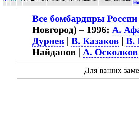
Но
Все бомбардиры России
Новгород) – 1996:
А. Аф
Дурнев
|
В. Казаков
|
В.
Найданов |
А. Осколков
Для ваших зам