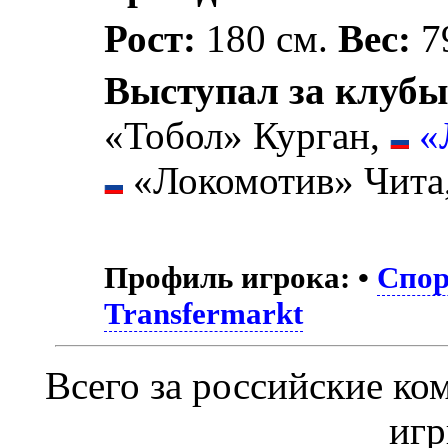
Рост:
180 см.
Вес:
79
Выступал за клубы
«Тобол» Курган,
«
«Локомотив» Чита
Профиль игрока:
•
Спор
Transfermarkt
Всего за российские к
иг