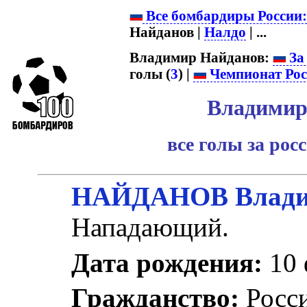
Все бомбардиры России
Найданов |
Налдо
| ...
Владимир Найданов:
За
голы (
3
) |
Чемпионат Рос
Владимир
все голы за ро
НАЙДАНОВ Владим
Нападающий.
Дата рождения:
10 
Гражданство:
Росс