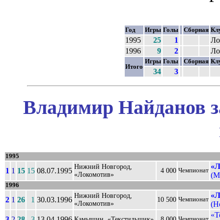
Год
Игры
Голы
Сборная
Кл
1995
25
1
Ло
1996
9
2
Ло
Игры
Голы
Сборная
Кл
Итого
34
3
Владимир Найданов з
1995
«Л
Нижний Новгород,
1
1
15
15
08.07.1995
4 000
Чемпионат
«Локомотив»
(М
1996
«Л
Нижний Новгород,
2
1
26
1
30.03.1996
10 500
Чемпионат
«Локомотив»
(Н
«Т
3
2
28
3
13.04.1996
Камышин, «Текстильщик»
8 000
Чемпионат