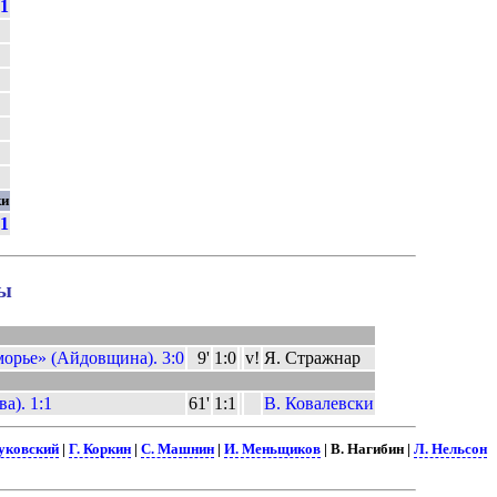
1
ки
1
лы
рье» (Айдовщина). 3:0
9'
1:0
v!
Я. Стражнар
а). 1:1
61'
1:1
В. Ковалевски
уковский
|
Г. Коркин
|
С. Машнин
|
И. Меньщиков
| В. Нагибин |
Л. Нельсон