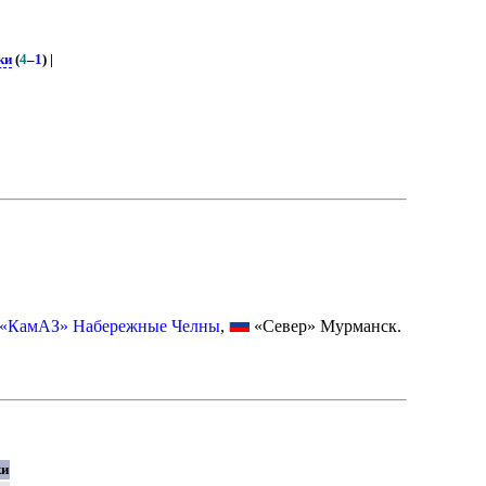
ки
(
4
–
1
) |
«КамАЗ» Набережные Челны
,
«Север» Мурманск.
ки