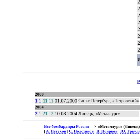
2
2
2
2
2
2
2
2
И
В
2000
1
1
11
11
01.07.2000
Санкт-Петербург, «Петровский»
2004
2
1
21
2
10.08.2004
Липецк, «Металлург»
Все бомбардиры России
—> «Металлург» (Липецк) 
|
А. Петухов
|
С. Полстянов
|
Д. Поярков
|
Ю. Тркул