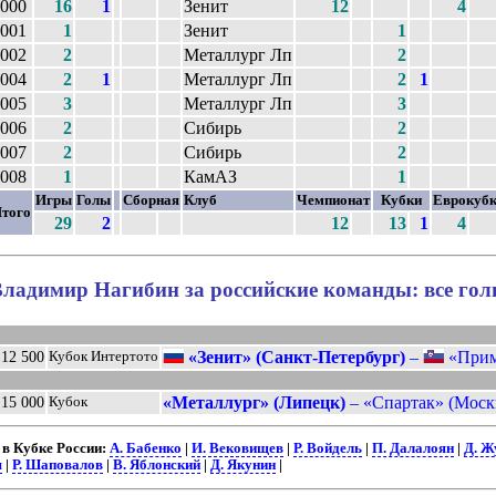
000
16
1
Зенит
12
4
001
1
Зенит
1
002
2
Металлург Лп
2
004
2
1
Металлург Лп
2
1
005
3
Металлург Лп
3
006
2
Сибирь
2
007
2
Сибирь
2
008
1
КамАЗ
1
Игры
Голы
Сборная
Клуб
Чемпионат
Кубки
Еврокуб
того
29
2
12
13
1
4
ладимир Нагибин за российские команды: все го
«Зенит» (Санкт-Петербург)
–
«Примо
12 500
Кубок Интертото
«Металлург» (Липецк)
– «Спартак» (Москв
15 000
Кубок
в Кубке России:
А. Бабенко
|
И. Вековищев
|
Р. Войдель
|
П. Далалоян
|
Д. Ж
я
|
Р. Шаповалов
|
В. Яблонский
|
Д. Якунин
|