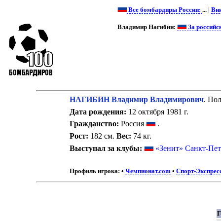
Все бомбардиры России:
... |
Ви
Владимир Нагибин:
За российс
НАГИБИН Владимир Владимирович
. По
Дата рождения:
12 октября 1981 г.
Гражданство:
Россия
.
Рост:
182 см.
Вес:
74 кг.
Выступал за клубы:
«Зенит» Санкт-Пет
Профиль игрока:
•
Чемпионат.com
•
Спорт-Экспресс
Г