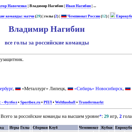
ктор Навоченко
| Владимир Нагибин |
Иван Нагибин
| ...
кие команды: матчи
(
29
) | голы (
2
) |
Чемпионат России
(
12
) |
Еврокуб
Владимир Нагибин
все голы за российские команды
лузащитник.
ербург
,
«Металлург» Липецк,
«Сибирь» Новосибирск
,
 - Футбол
•
Sportbox.ru
•
РПЛ
•
Weltfussball
•
Transfermarkt
Всего за российские команды на высшем уровне
*
:
29
игр,
2
гола
од
Игры
Голы
Сборная
Клуб
Чемпионат
Кубки
Еврокуб