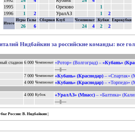
1992
24
4
Кубань
24
4
1995
1
Орехово
1
1996
1
2
УралАЗ
1
2
Игры
Голы
Сборная
Клуб
Чемпионат
Кубки
Еврокубки
Итого
26
6
24
4
2
2
италий Нидбайкин за российские команды: все го
«Ротор» (Волгоград) –
«Кубань» (Кра
ьный стадион
6 000
Чемпионат
––||––
«Кубань» (Краснодар)
– «Спартак» (М
7 000
Чемпионат
«Кубань» (Краснодар)
– «Торпедо» (М
4 000
Чемпионат
«УралАЗ» (Миасс)
– «Балтика» (Калин
4 000
Кубок
––||––
ке России: В. Нидбайкин |