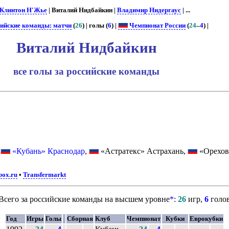
Клинтон Н'Жье
| Виталий Нидбайкин |
Владимир Нидергаус
| ...
сийские команды: матчи
(
26
) | голы (
6
) |
Чемпионат России
(
24
–
4
) |
Виталий Нидбайкин
все голы за российские команды
,
«Кубань» Краснодар
,
«Астратекс» Астрахань,
«Орехов
box.ru
•
Transfermarkt
Всего за российские команды на высшем уровне
*
:
26
игр,
6
голо
Год
Игры
Голы
Сборная
Клуб
Чемпионат
Кубки
Еврокубки