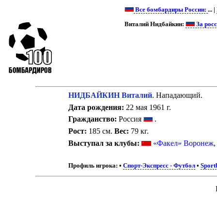
Все бомбардиры России:
... |
Виталий Нидбайкин:
За рос
НИДБАЙКИН Виталий
. Нападающий.
Дата рождения:
22 мая 1961 г.
Гражданство:
Россия
.
Рост:
185 см.
Вес:
79 кг.
Выступал за клубы:
«Факел» Воронеж
Профиль игрока:
•
Спорт-Экспресс - Футбол
•
Sport