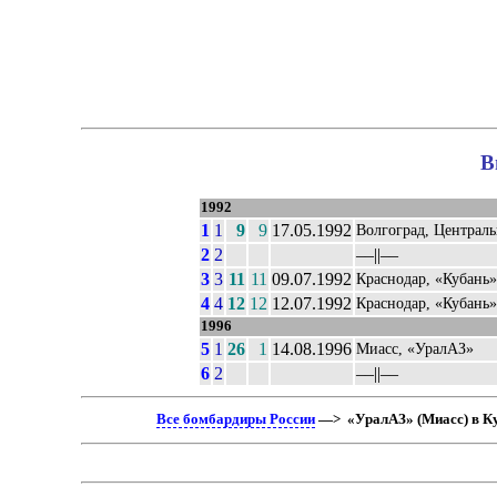
В
1992
1
1
9
9
17.05.1992
Волгоград, Централ
2
2
––||––
3
3
11
11
09.07.1992
Краснодар, «Кубань»
4
4
12
12
12.07.1992
Краснодар, «Кубань»
1996
5
1
26
1
14.08.1996
Миасс, «УралАЗ»
6
2
––||––
Все бомбардиры России
—> «УралАЗ» (Миасс) в Куб