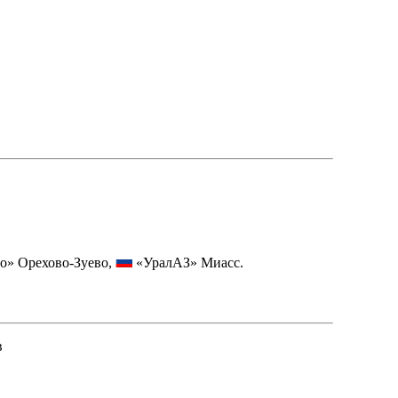
о» Орехово-Зуево,
«УралАЗ» Миасс.
в