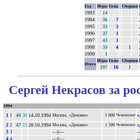
Год
Игры
Голы
Сборная
1993
14
1994
36
7
1995
33
3
1996
37
1
1997
43
1
1998
33
4
1
1999
1
Игры
Голы
Сборная
Итого
197
16
1
Сергей Некрасов за ро
1994
1
1
44
30
14.10.1994
«
Москва, «Динамо»
1 800
Чемпионат
2
2
47
33
28.10.1994
«
Москва, «Динамо»
1 500
Чемпионат
3
3
––||––
–
4
4
––||––
–