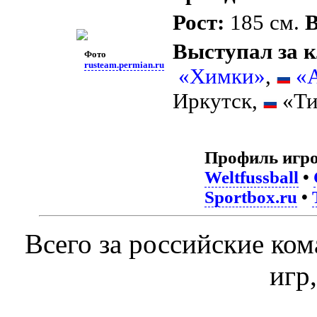
Рост:
185 см.
В
Выступал за 
Фото
rusteam.permian.ru
«Химки»
,
«
Иркутск,
«Ти
Профиль игро
Weltfussball
•
Sportbox.ru
•
Всего за российские ко
игр