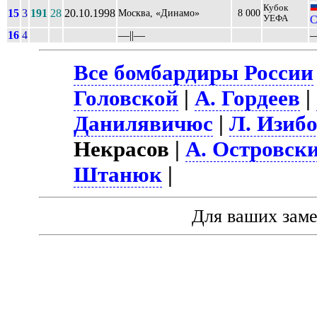
Кубок
15
3
191
28
20.10.1998
Москва, «Динамо»
8 000
УЕФА
С
16
4
––||––
–
Все бомбардиры России
Головской
|
А. Гордеев
|
Данилявичюс
|
Л. Изиб
Некрасов |
А. Островск
Штанюк
|
Для ваших зам