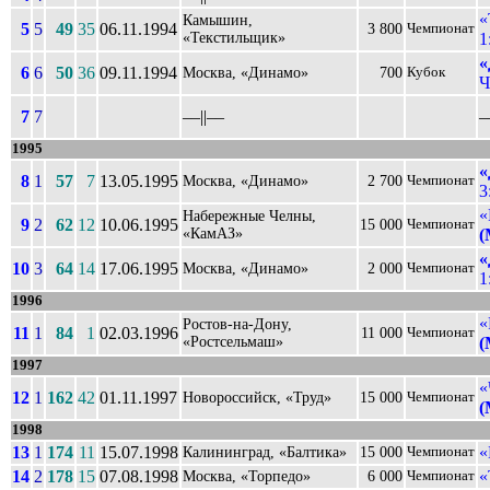
«
Камышин,
5
5
49
35
06.11.1994
3 800
Чемпионат
«Текстильщик»
1
«
6
6
50
36
09.11.1994
Москва, «Динамо»
700
Кубок
Ч
7
7
––||––
–
1995
«
8
1
57
7
13.05.1995
Москва, «Динамо»
2 700
Чемпионат
3
«
Набережные Челны,
9
2
62
12
10.06.1995
15 000
Чемпионат
«КамАЗ»
(
«
10
3
64
14
17.06.1995
Москва, «Динамо»
2 000
Чемпионат
1
1996
«
Ростов-на-Дону,
11
1
84
1
02.03.1996
11 000
Чемпионат
«Ростсельмаш»
(
1997
«
12
1
162
42
01.11.1997
Новороссийск, «Труд»
15 000
Чемпионат
(
1998
13
1
174
11
15.07.1998
«
Калининград, «Балтика»
15 000
Чемпионат
14
2
178
15
07.08.1998
«
Москва, «Торпедо»
6 000
Чемпионат