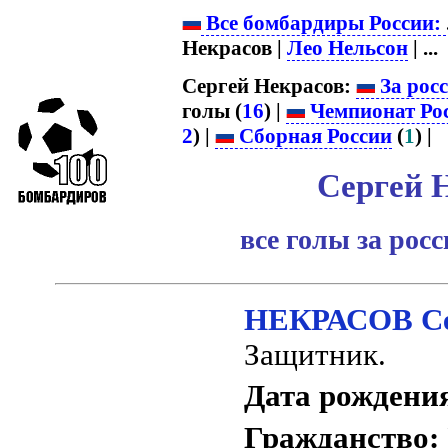
Все бомбардиры России:
Некрасов |
Лео Нельсон
| ...
Сергей Некрасов:
За рос
голы (
16
) |
Чемпионат Ро
2
) |
Сборная России
(
1
) |
Сергей 
все голы за рос
НЕКРАСОВ Се
Защитник.
Дата рождени
Гражданство: