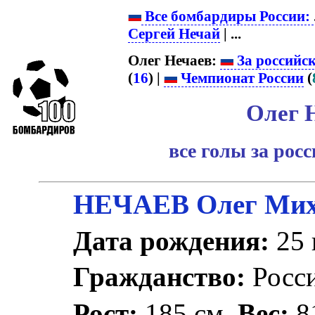
Все бомбардиры России:
Сергей Нечай
| ...
Олег Нечаев:
За российс
(
16
) |
Чемпионат России
(
Олег 
все голы за рос
НЕЧАЕВ Олег Мих
Дата рождения:
25 
Гражданство:
Росс
Рост:
185 см.
Вес:
81