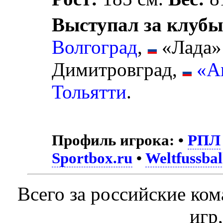
Выступал за клубы
Волгоград
,
«Лада»
Димитровград,
«А
Тольятти
.
Профиль игрока:
•
РПЛ
Sportbox.ru
•
Weltfussbal
Всего за российские ко
игр