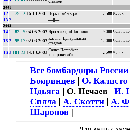
стадион
2001
12
1
75
2
16.10.2001
Пермь, «Амкар»
7 500
Кубок
13
2
––||––
2003
14
1
83
5
04.05.2003
Ярославль, «Шинник»
9 000
Чемпиона
Казань, Центральный
15
2
95
17
02.08.2003
12 000
Чемпиона
стадион
Санкт-Петербург,
16
3
101
23
14.10.2003
2 500
Кубок
«Петровский»
Все бомбардиры России
Бояринцев
|
О. Калисто
Ндьяга
| О. Нечаев |
И. 
Силла
|
А. Скотти
|
А. Ф
Шаронов
|
Для ваших зам