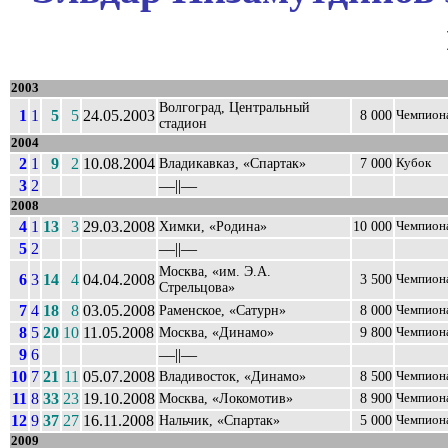
2003
Волгоград, Центральный
1
1
5
5
24.05.2003
8 000
Чемпион
стадион
2004
2
1
9
2
10.08.2004
Владикавказ, «Спартак»
7 000
Кубок
3
2
––||––
2008
4
1
13
3
29.03.2008
Химки, «Родина»
10 000
Чемпион
5
2
––||––
Москва, «им. Э.А.
6
3
14
4
04.04.2008
3 500
Чемпион
Стрельцова»
7
4
18
8
03.05.2008
Раменское, «Сатурн»
8 000
Чемпион
8
5
20
10
11.05.2008
Москва, «Динамо»
9 800
Чемпион
9
6
––||––
10
7
21
11
05.07.2008
Владивосток, «Динамо»
8 500
Чемпион
11
8
33
23
19.10.2008
Москва, «Локомотив»
8 900
Чемпион
12
9
37
27
16.11.2008
Нальчик, «Спартак»
5 000
Чемпион
2009