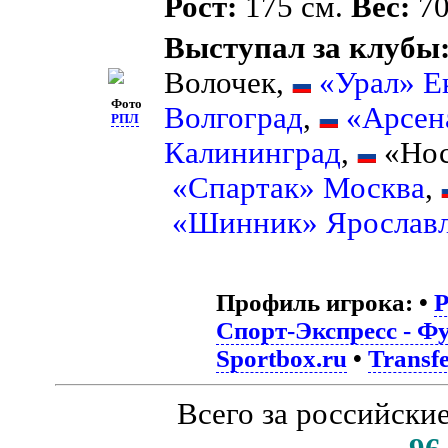
Рост:
175 см.
Вес:
70
Выступал за клубы
Волочек,
«Урал» Е
Фото
Волгоград
,
«Арсен
РПЛ
Калининград
,
«Нос
«Спартак» Москва
,
«Шинник» Ярослав
Профиль игрока:
•
Спорт-Экспресс - Ф
Sportbox.ru
•
Transf
Всего за российски