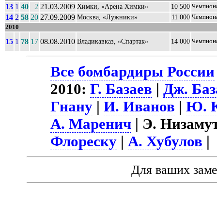
13
1
40
2
21.03.2009
Химки, «Арена Химки»
10 500
Чемпион
14
2
58
20
27.09.2009
Москва, «Лужники»
11 000
Чемпион
2010
15
1
78
17
08.08.2010
Владикавказ, «Спартак»
14 000
Чемпион
Все бомбардиры России
2010:
Г. Базаев
|
Дж. Баз
Гнану
|
И. Иванов
|
Ю. 
А. Маренич
| Э. Низаму
Флореску
|
А. Хубулов
|
Для ваших зам