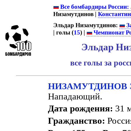
Все бомбардиры России:
Низамутдинов |
Константин
Эльдар Низамутдинов:
З
| голы (
15
) |
Чемпионат Р
Эльдар Ни
все голы за рос
НИЗАМУТДИНОВ Эл
Нападающий.
Дата рождения:
31 м
Гражданство:
Росс