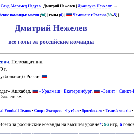
|
Саид-Магомед Недуев
| Дмитрий Нежелев |
Джанлука Нейхолт
| ...
йские команды: матчи
(
96
) | голы (
6
) |
Чемпионат России
(
89
–
5
) |
Дмитрий Нежелев
все голы за российские команды
евич
. Полузащитник.
0 г.
утбольное) / Россия
.
тдаг» Ашхабад,
«Уралмаш» Екатеринбург
,
«Зенит» Санкт-
моленск».
al Football Teams
•
Спорт-Экспресс - Футбол
•
Sportbox.ru
•
Transfermarkt
Всего за российские команды на высшем уровне
*
:
96
игр,
6
голо