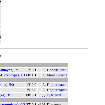
и
и
ы
инбург)
. 2:1
2'
0:1
А. Победенный
Петербург). 1:1
60'
1:1
А. Мананников
ква). 5:0
13'
2:0
А. Подшивалов
75'
5:0
А. Подшивалов
а). 3:1
88'
3:1
Д. Гуленков
теринбург)
. 0:3
27'
0:1
v!
И. Писанко