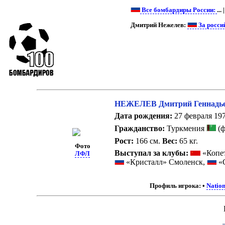
Все бомбардиры России:
... 
Дмитрий Нежелев:
За росси
НЕЖЕЛЕВ Дмитрий Геннадь
Дата рождения:
27 февраля 197
Гражданство:
Туркмения
(ф
Рост:
166 см.
Вес:
65 кг.
Фото
Выступал за клубы:
«Копе
ЛФЛ
«Кристалл» Смоленск,
«С
Профиль игрока:
•
Nation