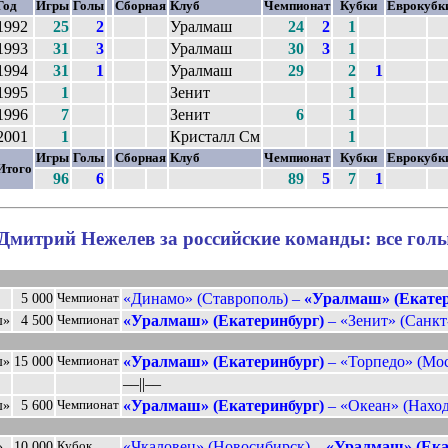
Год
Игры
Голы
Сборная
Клуб
Чемпионат
Кубки
Еврокубк
1992
25
2
Уралмаш
24
2
1
1993
31
3
Уралмаш
30
3
1
1994
31
1
Уралмаш
29
2
1
1995
1
Зенит
1
1996
7
Зенит
6
1
2001
1
Кристалл См
1
Игры
Голы
Сборная
Клуб
Чемпионат
Кубки
Еврокубк
Итого
96
6
89
5
7
1
Дмитрий Нежелев за российские команды: все гол
«Динамо» (Ставрополь) –
«Уралмаш» (Екатер
5 000
Чемпионат
«Уралмаш» (Екатеринбург)
– «Зенит» (Санкт-
ш»
4 500
Чемпионат
«Уралмаш» (Екатеринбург)
– «Торпедо» (Мос
ш»
15 000
Чемпионат
––||––
«Уралмаш» (Екатеринбург)
– «Океан» (Находк
ш»
5 600
Чемпионат
«Чкаловец» (Новосибирск) –
«Уралмаш» (Ека
»
10 000
Кубок