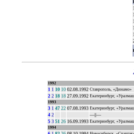
1992
1
1
10
10
02.08.1992
Ставрополь, «Динамо»
2
2
18
18
27.09.1992
Екатеринбург, «Уралма
1993
3
1
47
22
07.08.1993
Екатеринбург, «Уралма
4
2
––||––
5
3
51
26
16.09.1993
Екатеринбург, «Уралма
1994
6
1
82
26
08.10.1994
Новосибирск, «Спартак