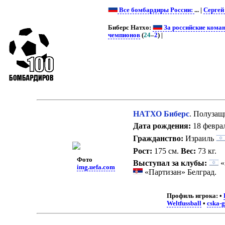
Все бомбардиры России:
... |
Сергей
Биберс Натхо:
За российские кома
чемпионов
(
24
–
2
) |
НАТХО Биберс
. Полузащ
Дата рождения:
18 феврал
Гражданство:
Израиль
Рост:
175 см.
Вес:
73 кг.
Фото
Выступал за клубы:
«
img.uefa.com
«Партизан» Белград.
Профиль игрока:
•
Weltfussball
•
cska-