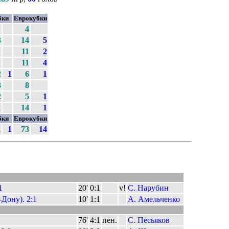
бки
Еврокубки
4
3
14
5
11
2
11
4
2
1
6
1
3
8
2
5
1
1
14
1
бки
Еврокубки
1
1
73
14
1
20'
0:1
v!
С. Нарубин
-Дону). 2:1
10'
1:1
А. Амельченко
76'
4:1
пен.
С. Песьяков