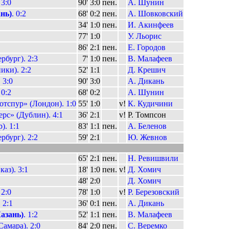
3:0
90'
3:0
пен.
А. Шунин
нь)
. 0:2
68'
0:2
пен.
А. Шовковский
34'
1:0
пен.
И. Акинфеев
77'
1:0
У. Льорис
86'
2:1
пен.
Е. Городов
рбург). 2:3
7'
1:0
пен.
В. Малафеев
ки). 2:2
52'
1:1
Д. Крешич
 3:0
90'
3:0
А. Дикань
 0:2
68'
0:2
А. Шунин
тспур» (Лондон). 1:0
55'
1:0
v!
К. Кудичини
с» (Дублин). 4:1
36'
2:1
v!
Р. Томпсон
). 1:1
83'
1:1
пен.
А. Беленов
рбург). 2:2
59'
2:1
Ю. Жевнов
65'
2:1
пен.
Н. Ревишвили
аз). 3:1
18'
1:0
пен.
v!
Д. Хомич
48'
2:0
Д. Хомич
2:0
78'
1:0
v!
Р. Березовский
. 2:1
36'
0:1
пен.
А. Дикань
азань)
. 1:2
52'
1:1
пен.
В. Малафеев
амара). 2:0
84'
2:0
пен.
С. Веремко