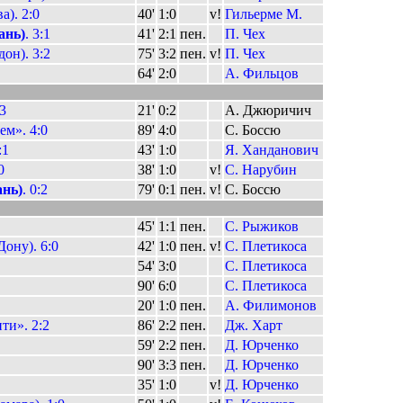
). 2:0
40'
1:0
v!
Гильерме М.
ань)
. 3:1
41'
2:1
пен.
П. Чех
он). 3:2
75'
3:2
пен.
v!
П. Чех
64'
2:0
А. Фильцов
:3
21'
0:2
А. Джюричич
ем». 4:0
89'
4:0
С. Боссю
:1
43'
1:0
Я. Ханданович
0
38'
1:0
v!
С. Нарубин
ань)
. 0:2
79'
0:1
пен.
v!
С. Боссю
45'
1:1
пен.
С. Рыжиков
Дону). 6:0
42'
1:0
пен.
v!
С. Плетикоса
54'
3:0
С. Плетикоса
90'
6:0
С. Плетикоса
20'
1:0
пен.
А. Филимонов
ти». 2:2
86'
2:2
пен.
Дж. Харт
59'
2:2
пен.
Д. Юрченко
90'
3:3
пен.
Д. Юрченко
35'
1:0
v!
Д. Юрченко