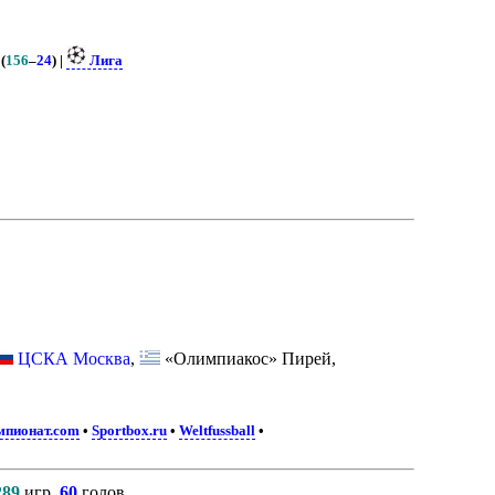
(
156
–
24
) |
Лига
ЦСКА Москва
,
«Олимпиакос» Пирей,
мпионат.com
•
Sportbox.ru
•
Weltfussball
•
289
игр,
60
голов