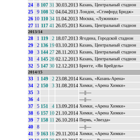
24
8
107
31
30.03.2013
Казань, Центральный стадион
25
9
108
32
04.04.2013
Лондон, «Стэмфорд Бридж»
26
10
110
34
11.04.2013
Москва, «Лужники»
27
11
117
41
26.05.2013
Казань, Центральный стадион
2013/14
28
1
119
2
18.07.2013
Ягодина, Городской стадион
29
2
136
19
03.10.2013
Казань, Центральный стадион
30
3
144
27
28.11.2013
Казань, Центральный стадион
31
4
145
28
02.12.2013
Казань, Центральный стадион
32
5
147
30
12.12.2013
Брюгге, «Ян Брейдель»
2014/15
33
1
149
2
23.08.2014
Казань, «Казань-Арена»
34
2
150
3
31.08.2014
Химки, «Арена Химки»
35
3
––||––
36
4
––||––
37
5
151
4
13.09.2014
Химки, «Арена Химки»
38
6
157
10
21.10.2014
Химки, «Арена Химки»
39
7
158
11
26.10.2014
Пермь, «Звезда»
40
8
––||––
41
9
163
16
29.11.2014
Химки, «Арена Химки»