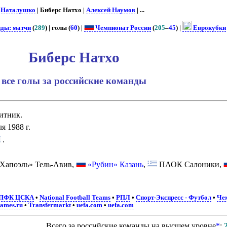
 Наталушко
| Биберс Натхо |
Алексей Наумов
| ...
нды: матчи
(
289
) | голы (
60
) |
Чемпионат России
(
205
–
45
) |
Еврокубки
Биберс Натхо
все голы за российские команды
итник.
я 1988 г.
.
Хапоэль» Тель-Авив,
«Рубин» Казань
,
ПАОК Салоники,
ПФК ЦСКА
•
National Football Teams
•
РПЛ
•
Спорт-Экспресс - Футбол
•
Че
games.ru
•
Transfermarkt
•
uefa.com
•
uefa.com
Всего за российские команды на высшем уровне
*
: