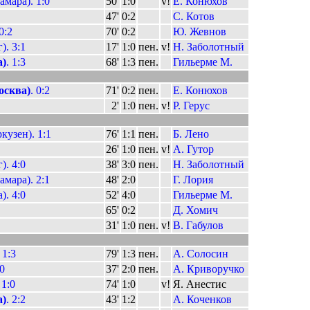
мара). 1:0
50'
1:0
v!
Е. Конюхов
47'
0:2
С. Котов
 0:2
70'
0:2
Ю. Жевнов
). 3:1
17'
1:0
пен.
v!
Н. Заболотный
)
. 1:3
68'
1:3
пен.
Гильерме М.
сква)
. 0:2
71'
0:2
пен.
Е. Конюхов
2'
1:0
пен.
v!
Р. Герус
кузен). 1:1
76'
1:1
пен.
Б. Лено
26'
1:0
пен.
v!
А. Гутор
). 4:0
38'
3:0
пен.
Н. Заболотный
мара). 2:1
48'
2:0
Г. Лория
. 4:0
52'
4:0
Гильерме М.
65'
0:2
Д. Хомич
31'
1:0
пен.
v!
В. Габулов
. 1:3
79'
1:3
пен.
А. Солосин
0
37'
2:0
пен.
А. Криворучко
1:0
74'
1:0
v!
Я. Анестис
)
. 2:2
43'
1:2
А. Коченков