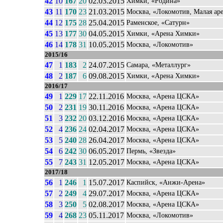
42
10
167
20
02.03.2015
Химки, «Родина»
43
11
170
23
21.03.2015
Москва, «Локомотив, Малая ар
44
12
175
28
25.04.2015
Раменское, «Сатурн»
45
13
177
30
04.05.2015
Химки, «Арена Химки»
46
14
178
31
10.05.2015
Москва, «Локомотив»
2015/16
47
1
183
2
24.07.2015
Самара, «Металлург»
48
2
187
6
09.08.2015
Химки, «Арена Химки»
2016/17
49
1
229
17
22.11.2016
Москва, «Арена ЦСКА»
50
2
231
19
30.11.2016
Москва, «Арена ЦСКА»
51
3
232
20
03.12.2016
Москва, «Арена ЦСКА»
52
4
236
24
02.04.2017
Москва, «Арена ЦСКА»
53
5
240
28
26.04.2017
Москва, «Арена ЦСКА»
54
6
242
30
06.05.2017
Пермь, «Звезда»
55
7
243
31
12.05.2017
Москва, «Арена ЦСКА»
2017/18
56
1
246
1
15.07.2017
Каспийск, «Анжи-Арена»
57
2
249
4
29.07.2017
Москва, «Арена ЦСКА»
58
3
250
5
02.08.2017
Москва, «Арена ЦСКА»
59
4
268
23
05.11.2017
Москва, «Локомотив»