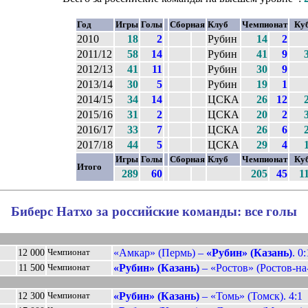
Год
Игры
Голы
Сборная
Клуб
Чемпионат
Ку
2010
18
2
Рубин
14
2
2011/12
58
14
Рубин
41
9
2012/13
41
11
Рубин
30
9
2013/14
30
5
Рубин
19
1
2014/15
34
14
ЦСКА
26
12
2015/16
31
2
ЦСКА
20
2
2016/17
33
7
ЦСКА
26
6
2017/18
44
5
ЦСКА
29
4
Игры
Голы
Сборная
Клуб
Чемпионат
Ку
Итого
289
60
205
45
1
Биберс Натхо за российские команды: все голы
«Амкар» (Пермь) –
«Рубин» (Казань)
. 0:
12 000
Чемпионат
«Рубин» (Казань)
– «Ростов» (Ростов-на
11 500
Чемпионат
«Рубин» (Казань)
– «Томь» (Томск). 4:1
12 300
Чемпионат