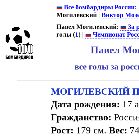
Все бомбардиры России:
Могилевский |
Виктор Моз
Павел Могилевский:
За 
голы (
1
) |
Чемпионат Рос
Павел Мо
все голы за рос
МОГИЛЕВСКИЙ Па
Дата рождения:
17 а
Гражданство:
Росс
Рост:
179 см.
Вес:
74