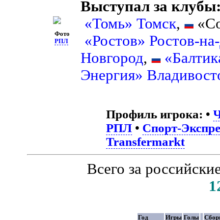
Выступал за клубы
«Томь» Томск
,
«Со
Фото
«Ростов» Ростов-на
РПЛ
Новгород
,
«Балтик
Энергия» Владивост
Профиль игрока:
•
Ч
РПЛ
•
Спорт-Экспре
Transfermarkt
Всего за российски
1
Год
Игры
Голы
Сбор