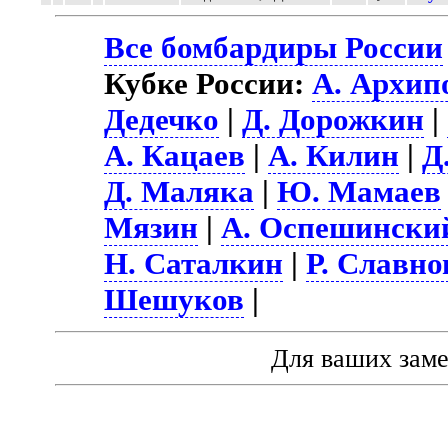
Все бомбардиры России
Кубке России:
А. Архип
Дедечко
|
Д. Дорожкин
|
А. Кацаев
|
А. Килин
|
Д
Д. Маляка
|
Ю. Мамаев
Мязин
|
А. Оспешински
Н. Саталкин
|
Р. Славно
Шешуков
|
Для ваших зам