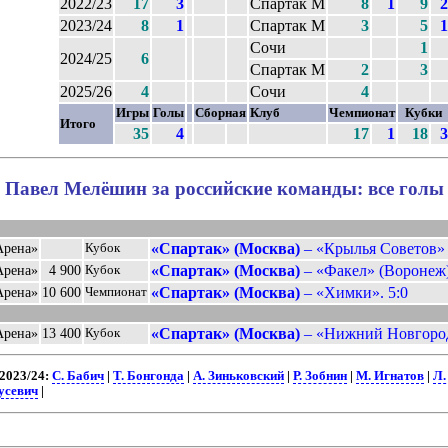
2022/23
17
3
Спартак М
8
1
9
2
2023/24
8
1
Спартак М
3
5
1
Сочи
1
2024/25
6
Спартак М
2
3
2025/26
4
Сочи
4
Игры
Голы
Сборная
Клуб
Чемпионат
Кубки
Итого
35
4
17
1
18
3
Павел Мелёшин за российские команды: все голы
«Спартак» (Москва)
– «Крылья Советов» 
Арена»
Кубок
«Спартак» (Москва)
– «Факел» (Воронеж)
Арена»
4 900
Кубок
«Спартак» (Москва)
– «Химки». 5:0
Арена»
10 600
Чемпионат
«Спартак» (Москва)
– «Нижний Новгород
Арена»
13 400
Кубок
2023/24:
С. Бабич
|
Т. Бонгонда
|
А. Зиньковский
|
Р. Зобнин
|
М. Игнатов
|
Л.
усевич
|