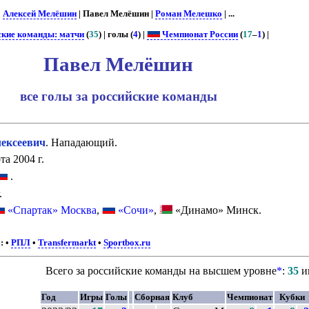
|
Алексей Мелёшин
| Павел Мелёшин |
Роман Мелешко
| ...
ские команды: матчи
(
35
) | голы (
4
) |
Чемпионат России
(
17
–
1
) |
Павел Мелёшин
все голы за российские команды
ксеевич
. Нападающий.
та 2004 г.
.
.
«Спартак» Москва
,
«Сочи»
,
«Динамо» Минск.
:
•
РПЛ
•
Transfermarkt
•
Sportbox.ru
Всего за российские команды на высшем уровне
*
:
35
и
Год
Игры
Голы
Сборная
Клуб
Чемпионат
Кубки