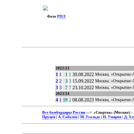
Фото
РПЛ
2022/23
1
1
1
1
30.08.2022
Москва, «Открытие-
2
2
3
3
15.09.2022
Москва, «Открытие-
3
3
7
7
23.10.2022
Москва, «Открытие-
2023/24
4
1
19
2
08.08.2023
Москва, «Открытие-
Все бомбардиры России
—> «Спартак» (Москва) – 
Пруцев
|
А. Соболев
|
М. Угальде
|
Н. Умяров
|
Д. Хл