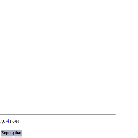
гр,
4
гола
Еврокубки