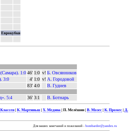
Еврокубки
(Самара). 1:0
46'
1:0
v!
Б. Овсянников
. 3:0
4'
1:0
v!
А. Городовой
83'
4:0
В. Гудиев
». 5:4
36'
3:1
В. Ботнарь
 Классен
|
К. Мартиньш
|
Х. Медина
| П. Мелёшин |
В. Мозес
|
К. Промес
|
Д.
Для ваших замечаний и пожеланий -
bombarder@yandex.ru