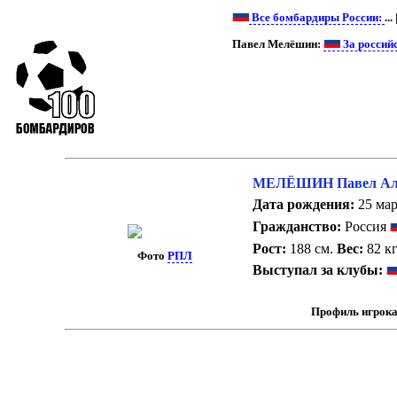
Все бомбардиры России:
... 
Павел Мелёшин:
За россий
МЕЛЁШИН Павел Але
Дата рождения:
25 мар
Гражданство:
Россия
Рост:
188 см.
Вес:
82 кг
Фото
РПЛ
Выступал за клубы:
Профиль игрока