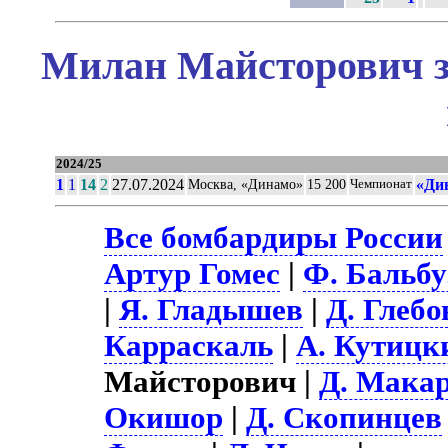
Милан Майсторович з
2024/25
1
1
14
2
27.07.2024
«Ди
Москва, «Динамо»
15 200
Чемпионат
Все бомбардиры России
Артур Гомес
|
Ф. Бальбу
|
Я. Гладышев
|
Д. Глебо
Карраскаль
|
А. Кутицк
Майсторович |
Д. Мака
Окишор
|
Д. Скопинцев