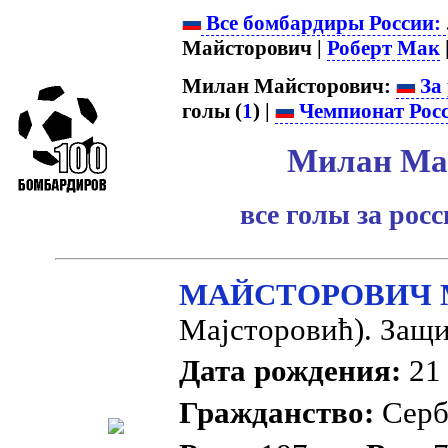
Все бомбардиры России:
Майсторович |
Роберт Мак
|
Милан Майсторович:
За 
голы (
1
) |
Чемпионат Рос
Милан Ма
все голы за рос
МАЙСТОРОВИЧ 
Мајсторовић). Защи
Дата рождения:
21 
Гражданство:
Сер