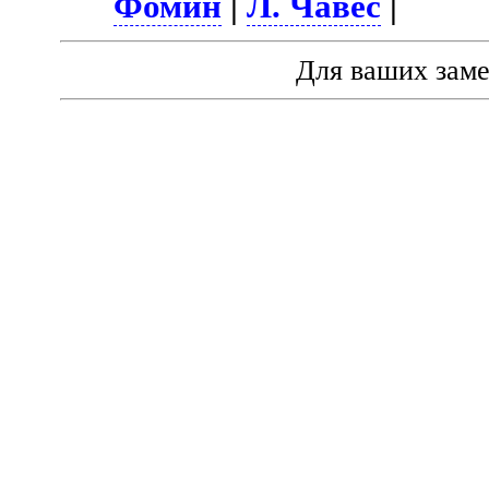
Фомин
|
Л. Чавес
|
Для ваших зам