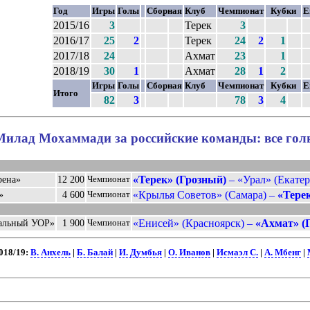
Год
Игры
Голы
Сборная
Клуб
Чемпионат
Кубки
Е
2015/16
3
Терек
3
2016/17
25
2
Терек
24
2
1
2017/18
24
Ахмат
23
1
2018/19
30
1
Ахмат
28
1
2
Игры
Голы
Сборная
Клуб
Чемпионат
Кубки
Е
Итого
82
3
78
3
4
Милад Мохаммади за российские команды: все гол
«Терек» (Грозный)
– «Урал» (Екатер
рена»
12 200
Чемпионат
«Крылья Советов» (Самара) –
«Тере
»
4 600
Чемпионат
«Енисей» (Красноярск) –
«Ахмат» (
ральный УОР»
1 900
Чемпионат
018/19:
В. Анхель
|
Б. Балай
|
И. Думбья
|
О. Иванов
|
Исмаэл С.
|
А. Мбенг
|