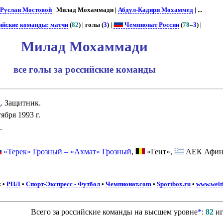
Руслан Мостовой
| Милад Мохаммади |
Абдул-Кадири Мохаммед
| ...
ийские команды: матчи
(
82
) | голы (
3
) |
Чемпионат России
(
78
–
3
) |
Милад Мохаммади
все голы за российские команды
д
. Защитник.
ября 1993 г.
.
«Терек» Грозный – «Ахмат» Грозный
,
«Гент»,
АЕК Афи
:
•
РПЛ
•
Спорт-Экспресс - Футбол
•
Чемпионат.com
•
Sportbox.ru
•
www.welt
Всего за российские команды на высшем уровне
*
:
82
иг