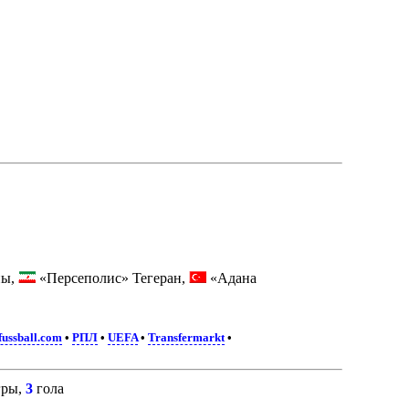
ны,
«Персеполис» Тегеран,
«Адана
fussball.com
•
РПЛ
•
UEFA
•
Transfermarkt
•
ры,
3
гола