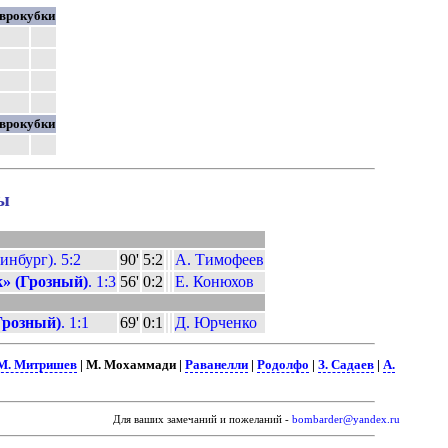
врокубки
врокубки
ы
инбург). 5:2
90'
5:2
А. Тимофеев
к» (Грозный)
. 1:3
56'
0:2
Е. Конюхов
Грозный)
. 1:1
69'
0:1
Д. Юрченко
М. Митришев
| М. Мохаммади |
Раванелли
|
Родолфо
|
З. Садаев
|
А.
Для ваших замечаний и пожеланий -
bombarder@yandex.ru