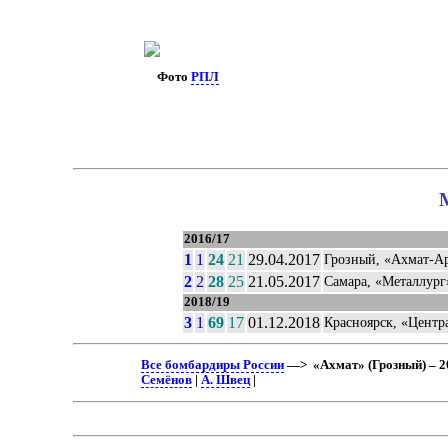
Фото
РПЛ
2016/17
1
1
24
21
29.04.2017
Грозный, «Ахмат-А
2
2
28
25
21.05.2017
Самара, «Металлург
2018/19
3
1
69
17
01.12.2018
Красноярск, «Цент
Все бомбардиры России
—> «Ахмат» (Грозный) – 2
Семёнов
|
А. Швец
|