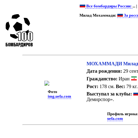
Все бомбардиры России:
... |
Милад Мохаммади:
За росс
МОХАММАДИ Мила
Дата рождения:
29 сент
Гражданство:
Иран
Рост:
178 см.
Вес:
79 кг.
Фото
Выступал за клубы:
img.uefa.com
Демирспор».
Профиль игрока
uefa.com