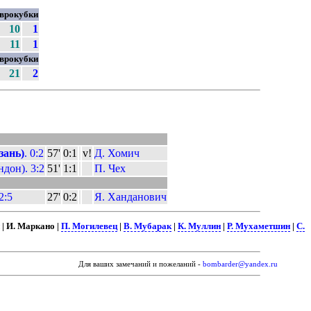
врокубки
10
1
11
1
врокубки
21
2
зань)
. 0:2
57'
0:1
v!
Д. Хомич
дон). 3:2
51'
1:1
П. Чех
 2:5
27'
0:2
Я. Ханданович
| И. Маркано |
П. Могилевец
|
В. Мубарак
|
К. Муллин
|
Р. Мухаметшин
|
С.
Для ваших замечаний и пожеланий -
bombarder@yandex.ru