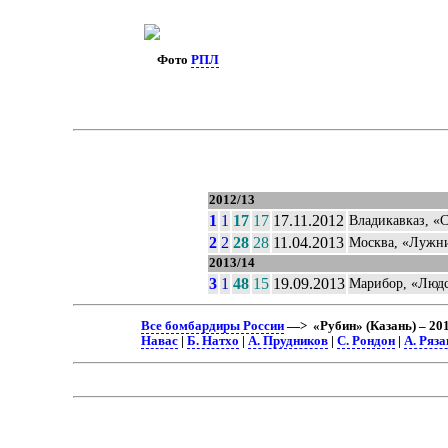
Фото
РПЛ
2012/13
1
1
17
17
17.11.2012
Владикавказ, «
2
2
28
28
11.04.2013
Москва, «Лужн
2013/14
3
1
48
15
19.09.2013
Марибор, «Людс
Все бомбардиры России
—> «Рубин» (Казань) – 20
Навас
|
Б. Натхо
|
А. Прудников
|
С. Рондон
|
А. Ряза