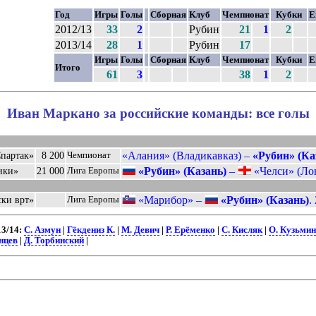
Год
Игры
Голы
Сборная
Клуб
Чемпионат
Кубки
Е
2012/13
33
2
Рубин
21
1
2
2013/14
28
1
Рубин
17
Игры
Голы
Сборная
Клуб
Чемпионат
Кубки
Е
Итого
61
3
38
1
2
Иван Маркано за российские команды: все голы
«Алания» (Владикавказ) –
«Рубин» (Ка
Спартак»
8 200
Чемпионат
«Рубин» (Казань)
–
«Челси» (Лон
ики»
21 000
Лига Европы
«Марибор» –
«Рубин» (Казань)
.
ки врт»
Лига Европы
13/14:
С. Азмун
|
Гёкдениз К.
|
М. Девич
|
Р. Ерёменко
|
С. Кисляк
|
О. Кузьмин
нцев
|
Д. Торбинский
|