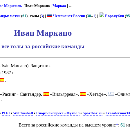
ас Маричаль
| Иван Маркано |
Маркао
| ...
анды: матчи
(
61
) | голы (
3
) |
Чемпионат России
(
38
–
1
) |
Еврокубки
(
9
Иван Маркано
все голы за российские команды
 Iván Marcano). Защитник.
1987 г.
.
«Расинг» Сантандер,
«Вильярреал»,
«Хетафе»,
«Олимп
.
•
РПЛ
•
Weltfussball
•
Спорт-Экспресс - Футбол
•
Sportbox.ru
•
Transfermarkt
Всего за российские команды на высшем уровне
*
:
61
и