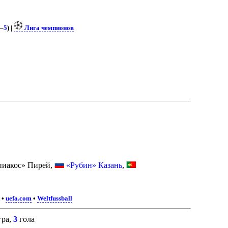
5
–
5
) |
Лига чемпионов
иакос» Пирей,
«Рубин» Казань
,
•
uefa.com
•
Weltfussball
гра,
3
гола