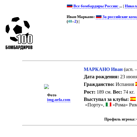
Все бомбардиры России:
... |
Никол
Иван Маркано:
За российские ком
(
40
–
2
) |
МАРКАНО Иван
(
исп.
–
Дата рождения:
23 июня 
Гражданство:
Испания
Рост:
189 см.
Вес:
74 кг.
Фото
Выступал за клубы:
img.uefa.com
«Порту»,
«Рома» Рим
Профиль игрока: