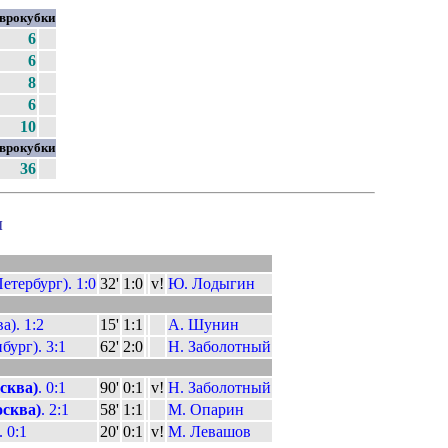
врокубки
6
6
8
6
10
врокубки
36
ы
етербург). 1:0
32'
1:0
v!
Ю. Лодыгин
). 1:2
15'
1:1
А. Шунин
бург). 3:1
62'
2:0
Н. Заболотный
сква)
. 0:1
90'
0:1
v!
Н. Заболотный
сква)
. 2:1
58'
1:1
М. Опарин
. 0:1
20'
0:1
v!
М. Левашов