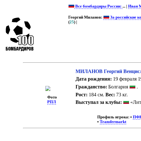
Все бомбардиры России:
... |
Иван 
Георгий Миланов:
За российские к
(
25
) |
МИЛАНОВ Георгий Венцис
Дата рождения:
19 февраля 19
Гражданство:
Болгария
.
Рост:
184 см.
Вес:
73 кг.
Фото
Выступал за клубы:
«Лит
РПЛ
Профиль игрока:
•
ПФ
•
Transfermarkt