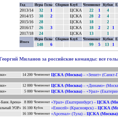
Год
Игры
Голы
Сборная
Клуб
Чемпионат
Кубки
Е
2013/14
32
1
ЦСКА
22
1
4
2014/15
38
2
ЦСКА
28
2
4
2015/16
28
ЦСКА
18
2
2016/17
26
3
ЦСКА
18
2
2
1
2017/18
24
ЦСКА
13
1
Игры
Голы
Сборная
Клуб
Чемпионат
Кубки
Е
Итого
148
6
99
5
13
1
Георгий Миланов за российские команды: все гол
ЦСКА (Москва)
– «Зенит» (Санкт-П
мки»
14 200
Чемпионат
ЦСКА (Москва)
– «Динамо» (Москва
мки»
12 000
Чемпионат
ЦСКА (Москва)
– «Урал» (Екатерин
мки»
5 000
Чемпионат
«Урал» (Екатеринбург) –
ЦСКА (Мо
-Банк Арена»
8 800
Чемпионат
«Енисей» (Красноярск) –
ЦСКА (Мо
ральный УОР»
16 100
Кубок
«Арсенал» (Тула) –
ЦСКА (Москва)
16 100
Чемпионат