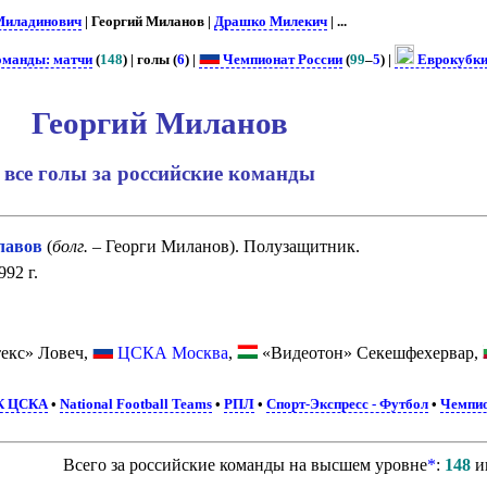
Миладинович
| Георгий Миланов |
Драшко Милекич
| ...
оманды: матчи
(
148
) | голы (
6
) |
Чемпионат России
(
99
–
5
) |
Еврокубк
Георгий Миланов
все голы за российские команды
лавов
(
болг.
– Георги Миланов). Полузащитник.
92 г.
екс» Ловеч,
ЦСКА Москва
,
«Видеотон» Секешфехервар,
К ЦСКА
•
National Football Teams
•
РПЛ
•
Спорт-Экспресс - Футбол
•
Чемпио
Всего за российские команды на высшем уровне
*
:
148
и