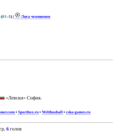
и
(
61
–
1
) |
Лига чемпионов
«Левски» София.
нат.com
•
Sportbox.ru
•
Weltfussball
•
cska-games.ru
гр,
6
голов