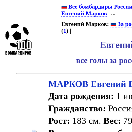
Все бомбардиры Росси
Евгений Марков
| ...
Евгений Марков:
За ро
(
1
) |
Евгени
все голы за ро
МАРКОВ Евгений 
Дата рождения:
1 ию
Гражданство:
Росс
Рост:
183 см.
Вес:
79