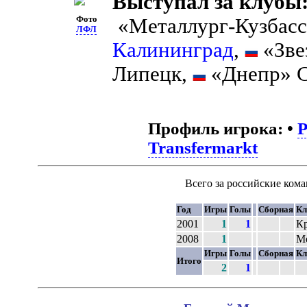
Выступал за клубы
Фото
«Металлург-Кузбасс
ЛФЛ
Калининград
,
«Зве
Липецк,
«Днепр» С
Профиль игрока:
•
Transfermarkt
Всего за российские ком
Год
Игры
Голы
Сборная
Кл
2001
1
1
К
2008
1
М
Игры
Голы
Сборная
Кл
Итого
2
1