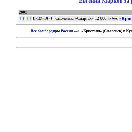
Евгений Марков за 
2001
1
1
1
1
08.09.2001
«Крис
Смоленск, «Спартак»
12 000
Кубок
Все бомбардиры России
—> «Кристалл» (Смоленск) в Ку