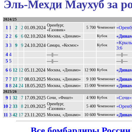
Эль-Мехди Маухуб за р
2024/25
Оренбург,
1
1
2
2
01.09.2024
«Оренб
5 700
Чемпионат
«Газовик»
2
2
6
6
02.10.2024
«Динам
Москва, «Динамо»
Кубок
«Крыль
3
3
9
9
24.10.2024
Самара, «Космос»
Кубок
3:6
4
4
––||––
––||––
5
5
––||––
––||––
6
6
12
12
05.11.2024
«Динам
Москва, «Динамо»
12 900
Кубок
7
7
17
17
08.03.2025
«Динам
Москва, «Динамо»
9 100
Чемпионат
8
8
24
24
18.05.2025
«Динам
Москва, «Динамо»
15 000
Чемпионат
2025/26
9
1
32
7
17.09.2025
«Сочи»
Сочи, «Фишт»
4 900
Кубок
Оренбург,
10
2
33
8
21.09.2025
«Оренб
5 400
Чемпионат
«Газовик»
11
3
42
17
23.11.2025
«Динам
Москва, «Динамо»
10 600
Чемпионат
Все бомбардиры России