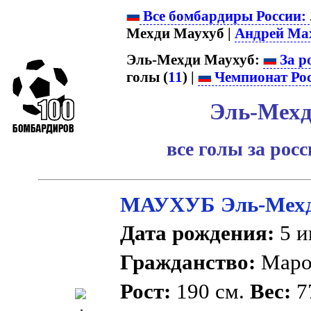
Все бомбардиры России:
Мехди Маухуб |
Андрей Ма
Эль-Мехди Маухуб:
За р
голы (
11
) |
Чемпионат Ро
Эль-Мехд
все голы за рос
МАУХУБ Эль-Мех
Дата рождения:
5 и
Гражданство:
Маро
Рост:
190 см.
Вес:
77