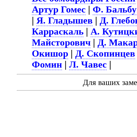
Артур Гомес
|
Ф. Бальбу
|
Я. Гладышев
|
Д. Глебо
Карраскаль
|
А. Кутицк
Майсторович
|
Д. Мака
Окишор
|
Д. Скопинцев
Фомин
|
Л. Чавес
|
Для ваших зам