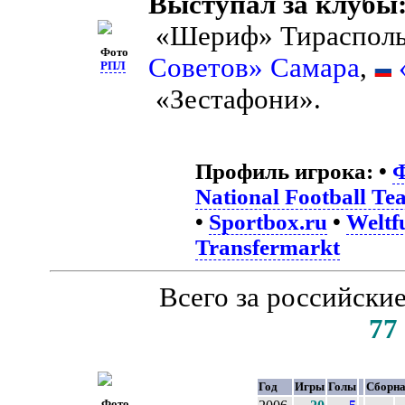
Выступал за клубы
«Шериф» Тираспол
Фото
Советов» Самара
,
РПЛ
«Зестафони».
Профиль игрока:
•
Ф
National Football Te
•
Sportbox.ru
•
Weltf
Transfermarkt
Всего за российски
77
Год
Игры
Голы
Сборн
Фото