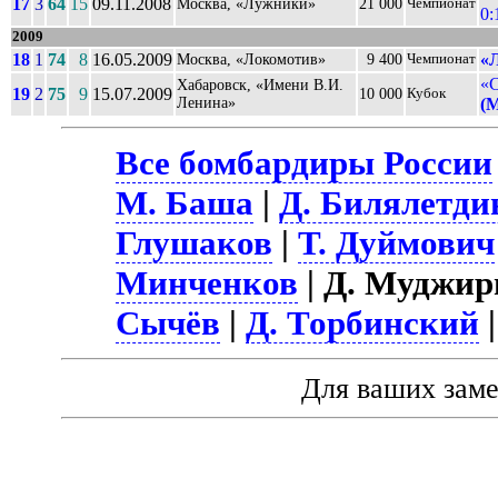
17
3
64
15
09.11.2008
Москва, «Лужники»
21 000
Чемпионат
0:
2009
18
1
74
8
16.05.2009
«
Москва, «Локомотив»
9 400
Чемпионат
«С
Хабаровск, «Имени В.И.
19
2
75
9
15.07.2009
10 000
Кубок
Ленина»
(
Все бомбардиры России
М. Баша
|
Д. Билялетди
Глушаков
|
Т. Дуймович
Минченков
| Д. Муджир
Сычёв
|
Д. Торбинский
|
Для ваших зам