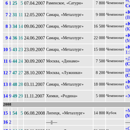
«С
6
1
25
5
07.04.2007
Раменское, «Сатурн»
7 800
Чемпионат
С
«
7
2
31
11
12.05.2007
Самара, «Металлург»
9 000
Чемпионат
(В
«
8
3
34
14
09.06.2007
Самара, «Металлург»
16 500
Чемпионат
(К
«
9
4
36
16
24.06.2007
Самара, «Металлург»
22 000
Чемпионат
(М
«
10
5
43
23
23.09.2007
Самара, «Металлург»
15 000
Чемпионат
1:
«Д
11
6
44
24
30.09.2007
Москва, «Динамо»
7 500
Чемпионат
(
Ц
12
7
47
27
28.10.2007
Москва, «Лужники»
8 200
Чемпионат
(
«
13
8
48
28
03.11.2007
Самара, «Металлург»
18 000
Чемпионат
(М
14
9
49
29
11.11.2007
«
Химки, «Родина»
5 000
Чемпионат
2008
«М
15
1
54
5
06.08.2008
Липецк, «Металлург»
14 800
Кубок
(
16
2
––||––
––
«С