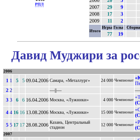
2006
20
5
РПЛ
2007
29
9
2008
17
3
2009
11
2
Игры
Голы
Сборн
Итого
77
19
Давид Муджири за рос
2006
«
1
1
5
5
09.04.2006
Самара, «Металлург»
24 000
Чемпионат
Пе
2
2
––||––
––
«Т
3
3
6
6
16.04.2006
Москва, «Лужники»
4 000
Чемпионат
(
«С
4
4
16
16
13.08.2006
Москва, «Лужники»
15 000
Чемпионат
(
«Р
Казань, Центральный
5
5
17
17
28.08.2006
12 000
Чемпионат
стадион
(
2007