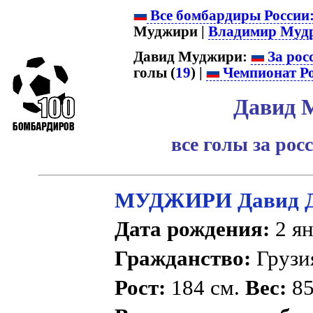
Все бомбардиры России
Муджири |
Владимир Муд
Давид Муджири:
За рос
голы (
19
) |
Чемпионат Р
Давид 
все голы за ро
МУДЖИРИ Давид Д
Дата рождения:
2 ян
Гражданство:
Груз
Рост:
184 см.
Вес:
85