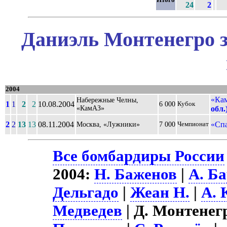
24
2
Даниэль Монтенегро з
2004
«Ка
Набережные Челны,
1
1
2
2
10.08.2004
6 000
Кубок
«КамАЗ»
обл.
2
2
13
13
08.11.2004
«Спа
Москва, «Лужники»
7 000
Чемпионат
Все бомбардиры России
2004:
Н. Баженов
|
А. Б
Дельгадо
|
Жеан Н.
|
А. 
Медведев
| Д. Монтенег