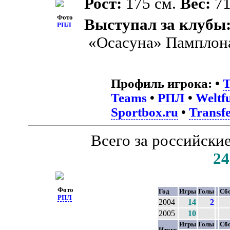
Рост:
175 см.
Вес:
71
Фото
Выступал за клубы
РПЛ
«Осасуна» Памплон
Профиль игрока:
•
T
Teams
•
РПЛ
•
Weltfu
Sportbox.ru
•
Transf
Всего за российски
24
Фото
Год
Игры
Голы
Сб
РПЛ
2004
14
2
2005
10
Игры
Голы
Сб
Итого