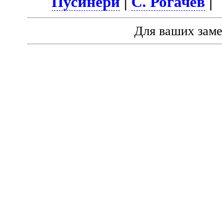
Пусинери
|
С. Рогачёв
|
Для ваших зам