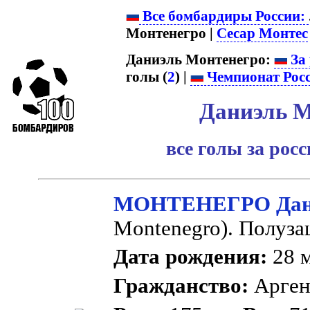
Все бомбардиры России:
Монтенегро |
Сесар Монтес
Даниэль Монтенегро:
За 
голы (
2
) |
Чемпионат Рос
Даниэль М
все голы за рос
МОНТЕНЕГРО Дани
Montenegro). Полуза
Дата рождения:
28 м
Гражданство:
Арге