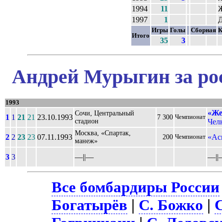
1994
11
1997
1
Игры
Голы
Сборная
К
Итого
35
3
Андрей Мурыгин за ро
1993
«Же
Сочи, Центральный
1
1
21
21
23.10.1993
7 300
Чемпионат
стадион
Челн
Москва, «Спартак,
2
2
23
23
07.11.1993
«Ас
200
Чемпионат
манеж»
3
3
––||––
––||
Все бомбардиры России
Богатырёв
|
С. Божко
|