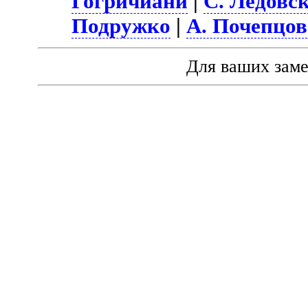
Гогричиани
|
С. Ледовс
Подружко
|
А. Почепцов
Для ваших зам