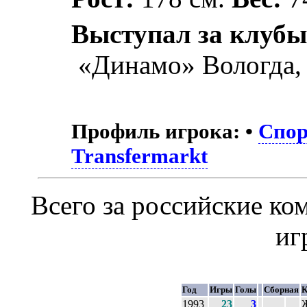
Выступал за клубы
«Динамо» Вологда
Профиль игрока:
•
Спор
Transfermarkt
Всего за российские к
иг
Год
Игры
Голы
Сборная
К
1993
23
3