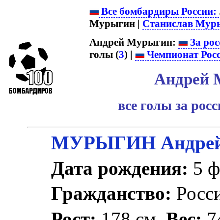
Все бомбардиры России:
Мурыгин |
Станислав Мур
Андрей Мурыгин:
За рос
голы (
3
) |
Чемпионат Рос
Андрей 
все голы за рос
МУРЫГИН Андрей
Дата рождения:
5 ф
Гражданство:
Росс
Рост:
178 см.
Вес:
74