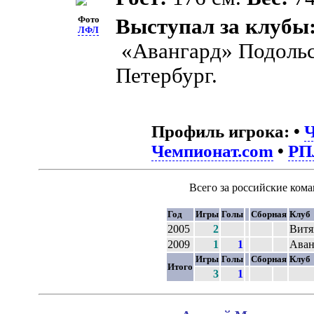
Фото
Выступал за клубы
ЛФЛ
«Авангард» Подоль
Петербург.
Профиль игрока:
•
Ч
Чемпионат.com
•
РП
Всего за российские ком
Год
Игры
Голы
Сборная
Клуб
2005
2
Витя
2009
1
1
Аван
Игры
Голы
Сборная
Клуб
Итого
3
1