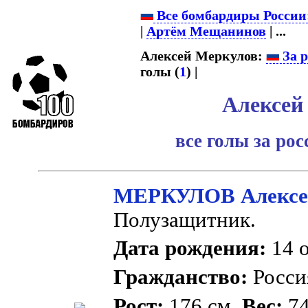
Все бомбардиры России
|
Артём Мещанинов
| ...
Алексей Меркулов:
За р
голы (
1
) |
Алексей
все голы за ро
МЕРКУЛОВ Алексе
Полузащитник.
Дата рождения:
14 о
Гражданство:
Росс
Рост:
176 см.
Вес:
74